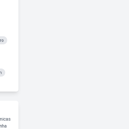
ro
m
cnicas
inha