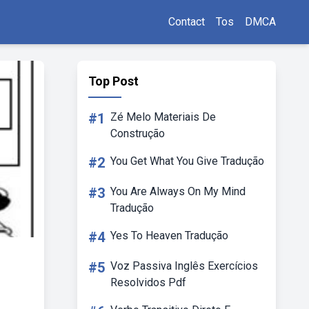
Contact
Tos
DMCA
Top Post
#1
Zé Melo Materiais De
Construção
#2
You Get What You Give Tradução
#3
You Are Always On My Mind
Tradução
#4
Yes To Heaven Tradução
#5
Voz Passiva Inglês Exercícios
Resolvidos Pdf