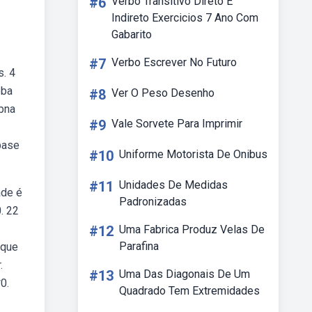
#6
Verbo Transitivo Direto E
Indireto Exercicios 7 Ano Com
Gabarito
#7
Verbo Escrever No Futuro
s. 4
eba
#8
Ver O Peso Desenho
bna
#9
Vale Sorvete Para Imprimir
base
#10
Uniforme Motorista De Onibus
#11
Unidades De Medidas
ade é
Padronizadas
. 22
#12
Uma Fabrica Produz Velas De
Parafina
 que
.
#13
Uma Das Diagonais De Um
0.
Quadrado Tem Extremidades