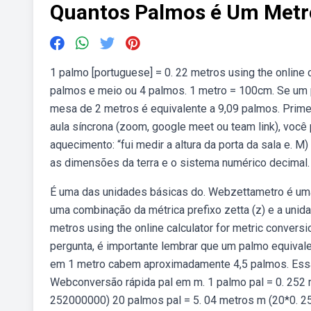
Quantos Palmos é Um Metr
1 palmo [portuguese] = 0. 22 metros using the online c
palmos e meio ou 4 palmos. 1 metro = 100cm. Se um 
mesa de 2 metros é equivalente a 9,09 palmos. Prim
aula síncrona (zoom, google meet ou team link), você
aquecimento: “fui medir a altura da porta da sala e.
as dimensões da terra e o sistema numérico decimal.
É uma das unidades básicas do. Webzettametro é uma
uma combinação da métrica prefixo zetta (z) e a unid
metros using the online calculator for metric convers
pergunta, é importante lembrar que um palmo equiv
em 1 metro cabem aproximadamente 4,5 palmos. Essa 
Webconversão rápida pal em m. 1 palmo pal = 0. 252 
252000000) 20 palmos pal = 5. 04 metros m (20*0. 2