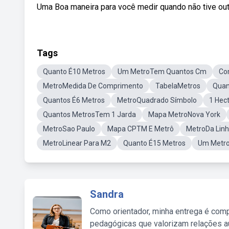
Uma Boa maneira para você medir quando não tive outr
Tags
Quanto É10 Metros
Um MetroTem Quantos Cm
Co
MetroMedida De Comprimento
TabelaMetros
Quan
Quantos É6 Metros
MetroQuadrado Símbolo
1 Hec
Quantos MetrosTem 1 Jarda
Mapa MetroNova York
MetroSao Paulo
Mapa CPTM E Metrô
MetroDa Linh
MetroLinear Para M2
Quanto É15 Metros
Um Metro
Sandra
Como orientador, minha entrega é comp
pedagógicas que valorizam relações au