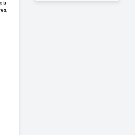
ela
res,