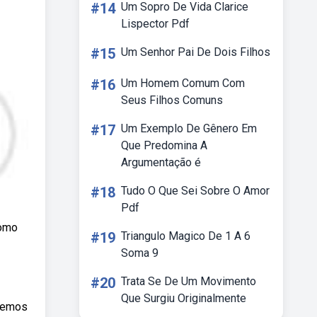
#14
Um Sopro De Vida Clarice
Lispector Pdf
#15
Um Senhor Pai De Dois Filhos
#16
Um Homem Comum Com
Seus Filhos Comuns
#17
Um Exemplo De Gênero Em
Que Predomina A
Argumentação é
#18
Tudo O Que Sei Sobre O Amor
Pdf
como
#19
Triangulo Magico De 1 A 6
Soma 9
#20
Trata Se De Um Movimento
Que Surgiu Originalmente
bemos