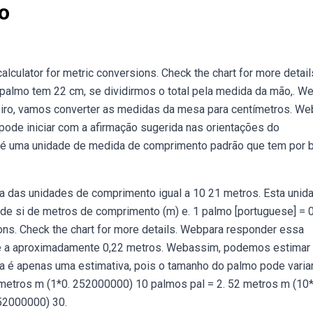
o
alculator for metric conversions. Check the chart for more detail
palmo tem 22 cm, se dividirmos o total pela medida da mão,. W
eiro, vamos converter as medidas da mesa para centímetros. We
 pode iniciar com a afirmação sugerida nas orientações do
 M) é uma unidade de medida de comprimento padrão que tem por 
 das unidades de comprimento igual a 10 21 metros. Esta unid
ade si de metros de comprimento (m) e. 1 palmo [portuguese] = 0
ions. Check the chart for more details. Webpara responder essa
ale a aproximadamente 0,22 metros. Webassim, podemos estimar
é apenas uma estimativa, pois o tamanho do palmo pode variar
metros m (1*0. 252000000) 10 palmos pal = 2. 52 metros m (10*
52000000) 30.