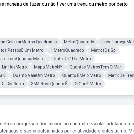
a maneira de fazer ou não tiver uma trena ou metro por perto.
mo CalcularMetros Quadrados
MetroQuadrado
Linha LaranjaMet
tos PassosÉ Um Metro
1 MetroQuadrado
MetrosDe Sp
tare TemQuantos Metros
Rato De 1Um Metro
Lin HasMetro
Mapa MetroNY
Quantos MetrosTem O Mar
a 8
Quanto ValeUm Metro
Quanto ÉMeio Metro
MetroDe Tre
De Distância
35Metros Quanto É
O QueÉ Metro
leta ao progresso dos alunos no contexto escolar, adotando té
tênticas e são impulsionadas por criatividade e entusiasmo. M