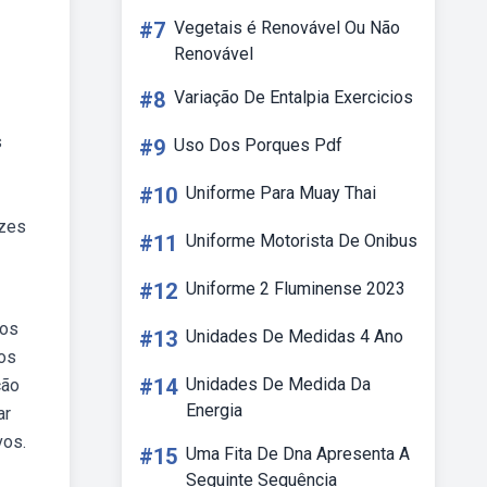
#7
Vegetais é Renovável Ou Não
Renovável
#8
Variação De Entalpia Exercicios
s
#9
Uso Dos Porques Pdf
#10
Uniforme Para Muay Thai
ezes
#11
Uniforme Motorista De Onibus
#12
Uniforme 2 Fluminense 2023
vos
#13
Unidades De Medidas 4 Ano
 os
#14
Unidades De Medida Da
ção
Energia
ar
vos.
#15
Uma Fita De Dna Apresenta A
Seguinte Sequência