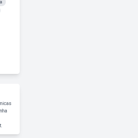
a
cnicas
inha
.