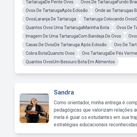
TartarugaDe Pente Ovos
Ovos De TartarugaFundo Bra
Ovos De TartarugaApós Eclosão
Onde as Tartarugas 
OvosLaranja De Tartaruga
Tartaruga Colocando OvosG
Quantos Ovos Uma TartarugaMarinha Bota
Ovos De T
Imagem De Uma TartarugaCom Bandeja De Ovos
Ovos
Casas De OvosDe Tartaruga Após Eclosão
Ovo De Tar
Cobra BotaQuanots Ovos
Ovo TartarugaDe Pés Verme
Quantos OvosUm Besouro Bota Em Alimentos
Sandra
Como orientador, minha entrega é comp
pedagógicas que valorizam relações au
meta é guiar os estudantes em sua traj
estratégias educacionais reconhecidas