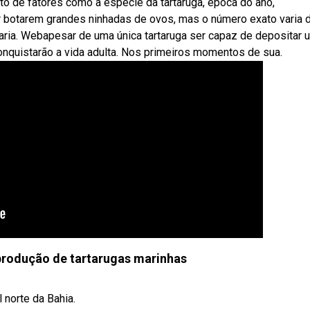
 de fatores como a espécie da tartaruga, época do ano,
r botarem grandes ninhadas de ovos, mas o número exato varia 
ria. Webapesar de uma única tartaruga ser capaz de depositar 
nquistarão a vida adulta. Nos primeiros momentos de sua.
produção de tartarugas marinhas
 norte da Bahia.