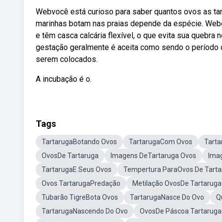
Webvocê está curioso para saber quantos ovos as ta
marinhas botam nas praias depende da espécie. Webo
e têm casca calcária flexível, o que evita sua quebr
gestação geralmente é aceita como sendo o período 
serem colocados.
A incubação é o.
Tags
TartarugaBotando Ovos
TartarugaCom Ovos
Tart
OvosDe Tartaruga
Imagens DeTartaruga Ovos
Ima
TartarugaE Seus Ovos
Tempertura ParaOvos De Tarta
Ovos TartarugaPredação
Metilação OvosDe Tartaruga
Tubarão TigreBota Ovos
TartarugaNasce Do Ovo
Q
TartarugaNascendo Do Ovo
OvosDe Páscoa Tartaruga