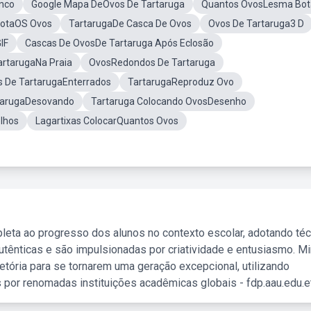
nco
Google Mapa DeOvos De Tartaruga
Quantos OvosLesma Bot
BotaOS Ovos
TartarugaDe Casca De Ovos
Ovos De Tartaruga3 D
IF
Cascas De OvosDe Tartaruga Após Eclosão
artarugaNa Praia
OvosRedondos De Tartaruga
 De TartarugaEnterrados
TartarugaReproduz Ovo
tarugaDesovando
Tartaruga Colocando OvosDesenho
lhos
Lagartixas ColocarQuantos Ovos
leta ao progresso dos alunos no contexto escolar, adotando té
tênticas e são impulsionadas por criatividade e entusiasmo. M
etória para se tornarem uma geração excepcional, utilizando
 por renomadas instituições acadêmicas globais - fdp.aau.edu.et