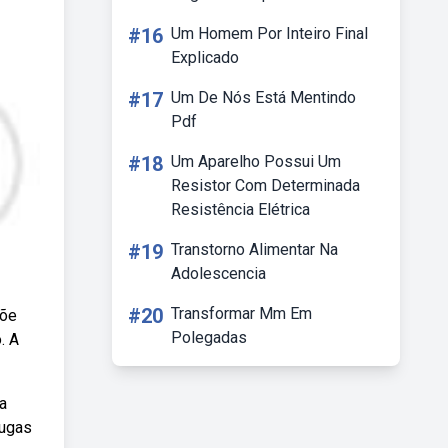
#16
Um Homem Por Inteiro Final
Explicado
#17
Um De Nós Está Mentindo
Pdf
#18
Um Aparelho Possui Um
Resistor Com Determinada
Resistência Elétrica
#19
Transtorno Alimentar Na
Adolescencia
#20
Transformar Mm Em
põe
Polegadas
. A
a
rugas