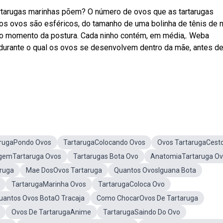
rtarugas marinhas põem? O número de ovos que as tartarugas
s ovos são esféricos, do tamanho de uma bolinha de tênis de
a no momento da postura. Cada ninho contém, em média,. Weba
durante o qual os ovos se desenvolvem dentro da mãe, antes d
arugaPondo Ovos
TartarugaColocando Ovos
Ovos TartarugaCest
gemTartaruga Ovos
Tartarugas Bota Ovo
AnatomiaTartaruga O
ruga
Mae DosOvos Tartaruga
Quantos OvosIguana Bota
TartarugaMarinha Ovos
TartarugaColoca Ovo
uantos Ovos BotaO Tracaja
Como ChocarOvos De Tartaruga
Ovos De TartarugaAnime
TartarugaSaindo Do Ovo