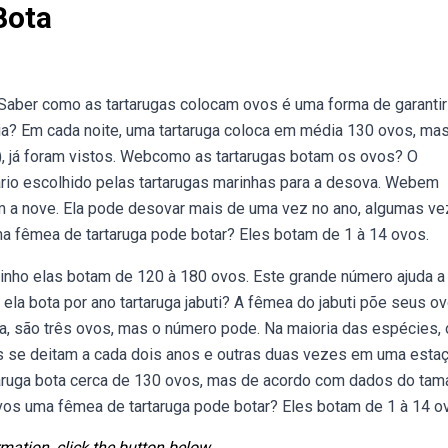
Bota
 Saber como as tartarugas colocam ovos é uma forma de garantir
dia? Em cada noite, uma tartaruga coloca em média 130 ovos, ma
), já foram vistos. Webcomo as tartarugas botam os ovos? O
rário escolhido pelas tartarugas marinhas para a desova. Webem
um a nove. Ela pode desovar mais de uma vez no ano, algumas v
a fêmea de tartaruga pode botar? Eles botam de 1 à 14 ovos.
ninho elas botam de 120 à 180 ovos. Este grande número ajuda a
ela bota por ano tartaruga jabuti? A fêmea do jabuti põe seus o
ia, são três ovos, mas o número pode. Na maioria das espécies,
 se deitam a cada dois anos e outras duas vezes em uma esta
aruga bota cerca de 130 ovos, mas de acordo com dados do tam
ovos uma fêmea de tartaruga pode botar? Eles botam de 1 à 14 o
mation, click the button below.