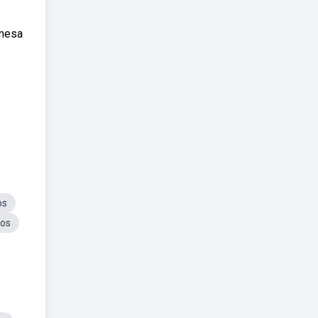
 mesa
e
os
vos