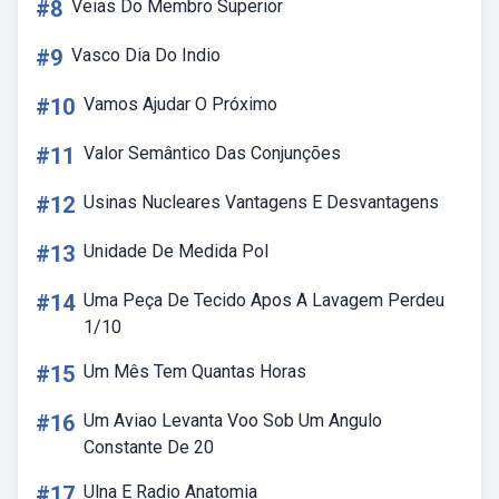
#8
Veias Do Membro Superior
#9
Vasco Dia Do Indio
#10
Vamos Ajudar O Próximo
#11
Valor Semântico Das Conjunções
#12
Usinas Nucleares Vantagens E Desvantagens
#13
Unidade De Medida Pol
#14
Uma Peça De Tecido Apos A Lavagem Perdeu
1/10
#15
Um Mês Tem Quantas Horas
#16
Um Aviao Levanta Voo Sob Um Angulo
Constante De 20
#17
Ulna E Radio Anatomia