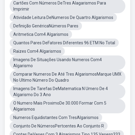
Cartões Com Números DeTres Alagarismos Para
Imprimir
Atividade Leitura DeNumeros De Quartro Algarismos
Definição GenéricaNúmeros Pares
Aritmetica Com4 Algarismos
Quantos Pares DeFatores Diferentes 96 ETM No Total
Raizes Com4 Algarismos
Imagens De Situações Usando Numeros Com4
Algarismo
Comparar Numeros De Até Tres AlgarismosMarque UMX
No Ultimo Número Do Quadro
Imagens De Tarefas DeMatematica N Umero De 4
Algarismo Do 3 Ano
O Numero Mais ProximoDe 30.000 Formar Com 5
Algarismos
Numeros Equidistantes Com TresAlgarismos
Conjunto De NúmerosPertcentes Ao Conjunto R
Contas DeVeses Com 3 Algarismos Tipo 135 Vesesn333