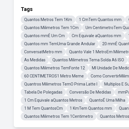
Tags
Quantos Metros Tem 1Km
1 CmTem Quantos mm
Quantos Milimetros Tem 1Cm
Um CentimetroTem Qu
Quantos mmÉ Um Cm
Cm Equivale aQuantos mm
Quantos mm TemUma Grande Andular
20 mmÉ Quan
ConversatMetro mm
Quanto Vale 1 MetroEm Milimetr
As Medidas
Quantos Milimetros Tema Solda A6 ISO
Quantos Milimetros TemFonte 12
Ml Unidade De Medi
60 CENTIMETROS1 Metro Meme
Como ConvertirMilim
Quantros Milimetros TemO Prima Latte I
Multiplos E 
Tabela De Polegadas
Conversão De Medidas
mmPa
1 Cm Equivale aQuantos Metros
QuantoÉ Uma Milha
1 M Tem QuantosCm
1 KmTem Quantos mm
Quan
Quantos Milimetros Tem 1Centimetro
Quantos Metro