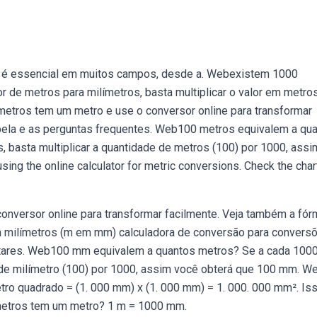
ão é essencial em muitos campos, desde a. Webexistem 1000
r de metros para milímetros, basta multiplicar o valor em metro
ímetros tem um metro e use o conversor online para transformar
abela e as perguntas frequentes. Web100 metros equivalem a qu
 basta multiplicar a quantidade de metros (100) por 1000, assi
ing the online calculator for metric conversions. Check the char
nversor online para transformar facilmente. Veja também a fórm
 milímetros (m em mm) calculadora de conversão para convers
tares. Web100 mm equivalem a quantos metros? Se a cada 100
e de milímetro (100) por 1000, assim você obterá que 100 mm. W
tro quadrado = (1. 000 mm) x (1. 000 mm) = 1. 000. 000 mm². Is
ímetros tem um metro? 1 m = 1000 mm.