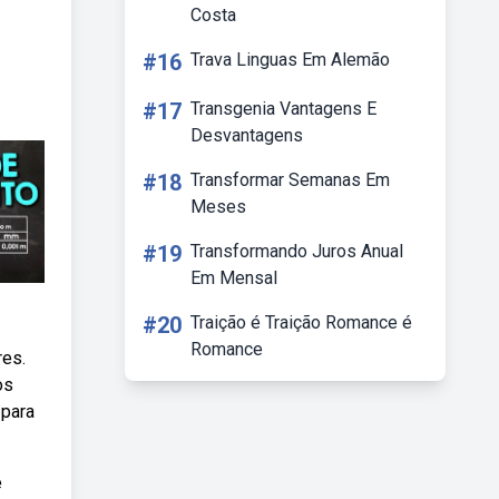
Costa
#16
Trava Linguas Em Alemão
#17
Transgenia Vantagens E
Desvantagens
#18
Transformar Semanas Em
Meses
#19
Transformando Juros Anual
Em Mensal
#20
Traição é Traição Romance é
Romance
res.
os
 para
e