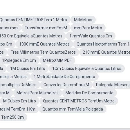
Quantos CENTIMETROSTem 1 Metro
MilMetros
antos mm
Transformar mmEm M
mmPara Metro
150 Cm Equivale aQuantos Metros
1 mmVale Quantos Cm
tos Cm
1000 mmÉ Quantos Metros
Quantos Hectometros Tem 
os
Tres Milimetros Tem QuantosZeros
210 mmÉ Quantos Metro
1Polegada Em Cm
MetroXMM PDF
da
1M Cubico Em Litro
1Cm Cubico Equivale a Quantos Litros
etros a Metros
1 MetroUnidade De Comprimento
Submultiplos DoMetro
Converter De mmPara M
Polegada Milesima
ra M
MetrosPara Milimetros
Medidas De Comprimento
M Cubico Em Litro
Quantos CENTIMETROS TemUm Metro
tos M TemEm 1 Km
Quantos mm TemMeia Polegada
s Tem250 Cm