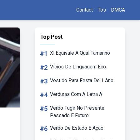
Contact
Tos
DMCA
Top Post
#1
Xl Equivale A Qual Tamanho
#2
Vicios De Linguagem Eco
#3
Vestido Para Festa De 1 Ano
#4
Verduras Com A Letra A
#5
Verbo Fugir No Presente
Passado E Futuro
#6
Verbo De Estado E Ação