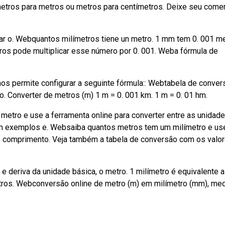
etros para metros ou metros para centímetros. Deixe seu comen
r o. Webquantos milímetros tiene un metro. 1 mm tem 0. 001 me
ros pode multiplicar esse número por 0. 001. Weba fórmula de
os permite configurar a seguinte fórmula:: Webtabela de conver
. Converter de metros (m) 1 m = 0. 001 km. 1 m = 0. 01 hm.
metro e use a ferramenta online para converter entre as unidad
m exemplos e. Websaiba quantos metros tem um milímetro e us
de comprimento. Veja também a tabela de conversão com os valo
e deriva da unidade básica, o metro. 1 milímetro é equivalente a
etros. Webconversão online de metro (m) em milímetro (mm), me