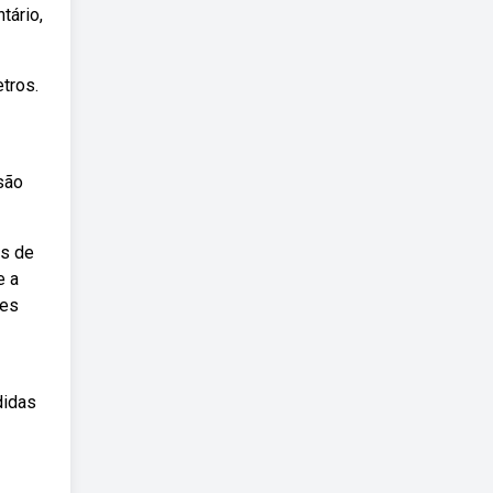
tário,
tros.
são
es de
e a
res
didas