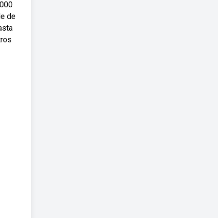
1000
de de
asta
tros