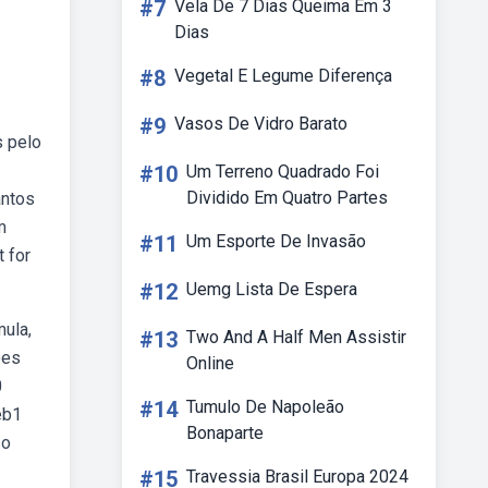
#7
Vela De 7 Dias Queima Em 3
Dias
#8
Vegetal E Legume Diferença
#9
Vasos De Vidro Barato
s pelo
#10
Um Terreno Quadrado Foi
Dividido Em Quatro Partes
antos
m
#11
Um Esporte De Invasão
t for
#12
Uemg Lista De Espera
ula,
#13
Two And A Half Men Assistir
ões
Online
0
#14
Tumulo De Napoleão
eb1
Bonaparte
so
#15
Travessia Brasil Europa 2024