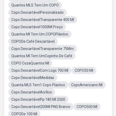
Quantos MLS Tem Um COPO
Copo DescartávelPersonalizado
Copo DescartávelTransparente 400 Ml
Copo Descartável1000Ml Preço
Quantos Ml Tem Um COPOPlástico
COPODe Café Descartável
Copo DescartávelTransparente 75Mm
Quantos Ml Tem UmCopinho De Café
COPO CozaQuantos Ml
Copo DescartávelCom Logo 700 Ml
COPO50 Ml
Copo DescartávelMedidas
Quanta MLS Tem1 Copo Plastico
CopoAmericano Ml
Copo DescartávelAcrílico
Copo DescartávelPp 180 Ml 2500
Copo Descartável200Ml PNG Branco
COPO500 Ml
COPODe 100 Ml