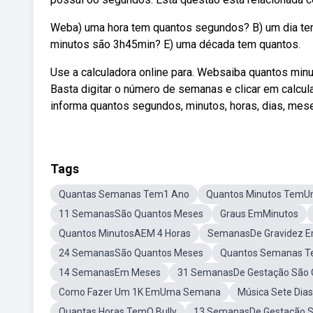
Weba) uma hora tem quantos segundos? B) um dia te
minutos são 3h45min? E) uma década tem quantos.
Use a calculadora online para. Websaiba quantos min
Basta digitar o número de semanas e clicar em calcul
informa quantos segundos, minutos, horas, dias, mese
Tags
Quantas Semanas Tem1 Ano
Quantos Minutos TemU
11 SemanasSão Quantos Meses
Graus EmMinutos
Quantos MinutosAEM 4 Horas
SemanasDe Gravidez 
24 SemanasSão Quantos Meses
Quantos Semanas T
14 SemanasEm Meses
31 SemanasDe Gestação São 
Como Fazer Um 1K EmUma Semana
Música Sete Dia
Quantas Horas TemO Bully
13 SemanasDe Gestação 