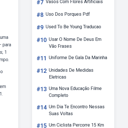
#7
Vasos Com Flores Artificiais
#8
Uso Dos Porques Pdf
#9
Used To Be Young Traducao
 uma
#10
Usar O Nome De Deus Em
— para
Vão Frases
s; 1
#11
Uniforme De Gala Da Marinha
empo.
#12
Unidades De Medidas
mo
Eletricas
tem
#13
Uma Nova Educação Filme
1.
Completo
#14
Um Dia Te Encontro Nessas
Suas Voltas
#15
Um Ciclista Percorre 15 Km