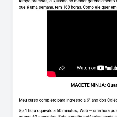
tempo precisas, auxiliando no melhor gerenciamento
que é uma semana, tem 168 horas. Como ele quer em 
MACETE NINJA: Qua
Meu curso completo para ingresso a 6° ano dos Colégio
Se 1 hora equivale a 60 minutos,. Web — uma hora p
possui 60 segundos. Esta questão está relacionada c