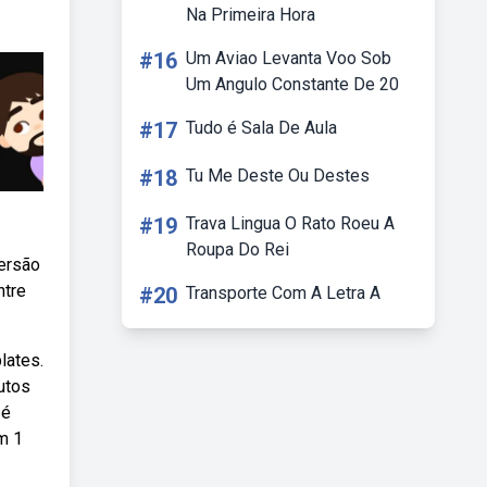
Na Primeira Hora
#16
Um Aviao Levanta Voo Sob
Um Angulo Constante De 20
#17
Tudo é Sala De Aula
#18
Tu Me Deste Ou Destes
#19
Trava Lingua O Rato Roeu A
Roupa Do Rei
ersão
ntre
#20
Transporte Com A Letra A
lates.
utos
 é
m 1