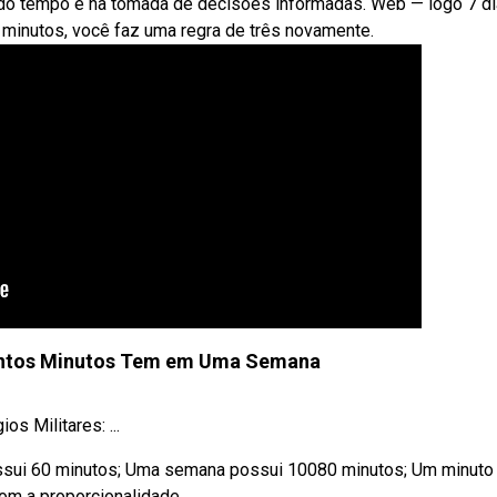
 do tempo e na tomada de decisões informadas. Web — logo 7 di
minutos, você faz uma regra de três novamente.
ntos Minutos Tem em Uma Semana
s Militares: ...
ossui 60 minutos; Uma semana possui 10080 minutos; Um minuto
om a proporcionalidade.