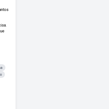
antos
isa.
que
na
to