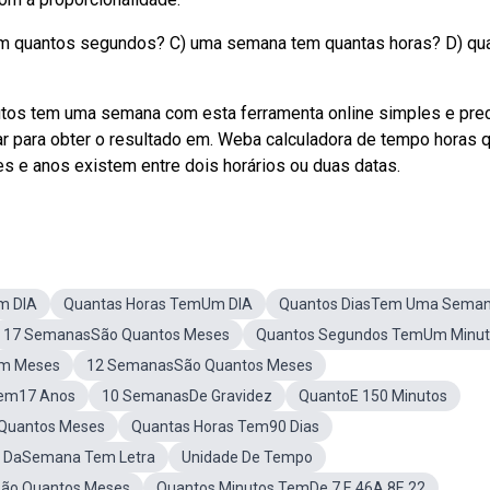
m quantos segundos? C) uma semana tem quantas horas? D) qu
utos tem uma semana com esta ferramenta online simples e prec
ar para obter o resultado em. Weba calculadora de tempo horas 
s e anos existem entre dois horários ou duas datas.
m DIA
Quantas Horas TemUm DIA
Quantos DiasTem Uma Sema
17 SemanasSão Quantos Meses
Quantos Segundos TemUm Minu
Em Meses
12 SemanasSão Quantos Meses
em17 Anos
10 SemanasDe Gravidez
QuantoE 150 Minutos
Quantos Meses
Quantas Horas Tem90 Dias
s DaSemana Tem Letra
Unidade De Tempo
São Quantos Meses
Quantos Minutos TemDe 7 E 46A 8E 22