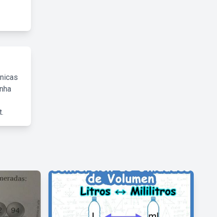
cnicas
inha
.