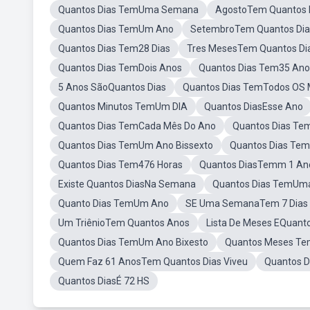
Quantos Dias TemUma Semana
AgostoTem Quantos 
Quantos Dias TemUm Ano
SetembroTem Quantos Dia
Quantos Dias Tem28 Dias
Tres MesesTem Quantos Di
Quantos Dias TemDois Anos
Quantos Dias Tem35 Ano
5 Anos SãoQuantos Dias
Quantos Dias TemTodos OS
Quantos Minutos TemUm DIA
Quantos DiasEsse Ano
Quantos Dias TemCada Mês Do Ano
Quantos Dias Te
Quantos Dias TemUm Ano Bissexto
Quantos Dias Te
Quantos Dias Tem476 Horas
Quantos DiasTemm 1 An
Existe Quantos DiasNa Semana
Quantos Dias TemUma
Quanto Dias TemUm Ano
SE Uma SemanaTem 7 Dias
Um TriênioTem Quantos Anos
Lista De Meses EQuant
Quantos Dias TemUm Ano Bixesto
Quantos Meses Te
Quem Faz 61 AnosTem Quantos Dias Viveu
Quantos 
Quantos DiasÉ 72 HS