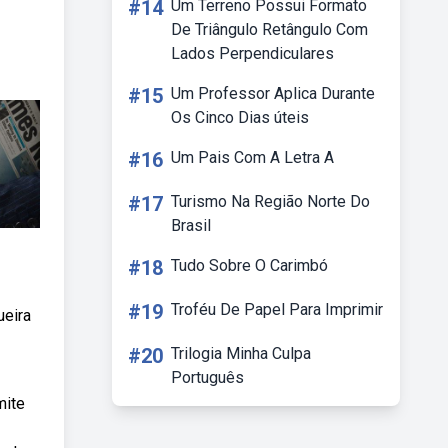
#14
Um Terreno Possui Formato
De Triângulo Retângulo Com
Lados Perpendiculares
#15
Um Professor Aplica Durante
Os Cinco Dias úteis
#16
Um Pais Com A Letra A
#17
Turismo Na Região Norte Do
Brasil
#18
Tudo Sobre O Carimbó
#19
Troféu De Papel Para Imprimir
ueira
#20
Trilogia Minha Culpa
Português
mite