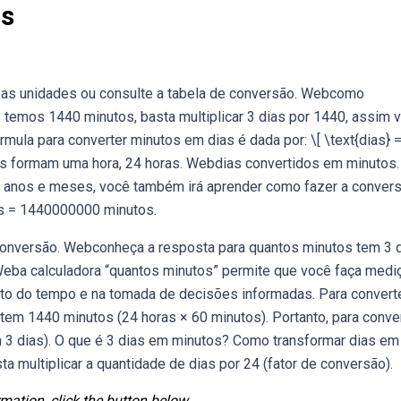
as
 as unidades ou consulte a tabela de conversão. Webcomo
 temos 1440 minutos, basta multiplicar 3 dias por 1440, assim 
mula para converter minutos em dias é dada por: \[ \text{dias} 
utos formam uma hora, 24 horas. Webdias convertidos em minutos
as, anos e meses, você também irá aprender como fazer a conver
s = 1440000000 minutos.
 conversão. Webconheça a resposta para quantos minutos tem 3 d
 Weba calculadora “quantos minutos” permite que você faça med
nto do tempo e na tomada de decisões informadas. Para convert
tem 1440 minutos (24 horas × 60 minutos). Portanto, para conve
 3 dias). O que é 3 dias em minutos? Como transformar dias em
ta multiplicar a quantidade de dias por 24 (fator de conversão).
mation, click the button below.