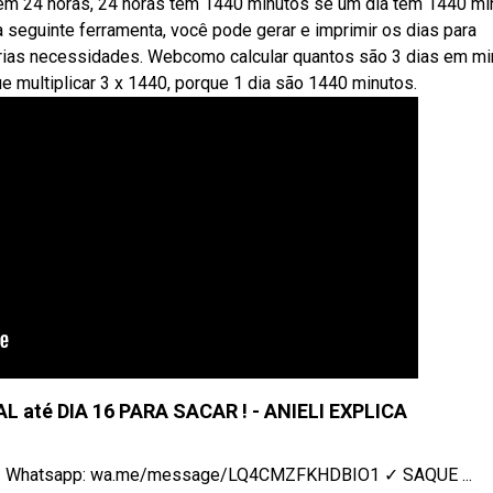
tem 24 horas, 24 horas tem 1440 minutos se um dia tem 1440 mi
a seguinte ferramenta, você pode gerar e imprimir os dias para
rias necessidades. Webcomo calcular quantos são 3 dias em mi
e multiplicar 3 x 1440, porque 1 dia são 1440 minutos.
L até DIA 16 PARA SACAR ! - ANIELI EXPLICA
91 Whatsapp: wa.me/message/LQ4CMZFKHDBIO1 ✓ SAQUE ...