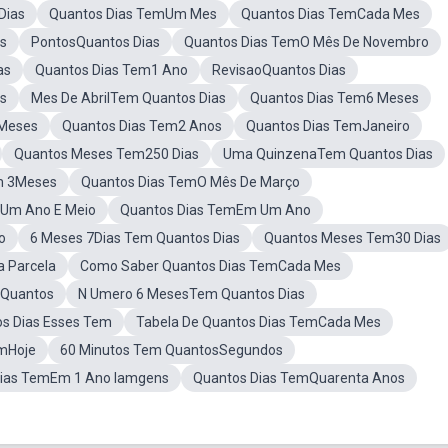
Dias
Quantos Dias TemUm Mes
Quantos Dias TemCada Mes
s
PontosQuantos Dias
Quantos Dias TemO Mês De Novembro
as
Quantos Dias Tem1 Ano
RevisaoQuantos Dias
s
Mes De AbrilTem Quantos Dias
Quantos Dias Tem6 Meses
 Meses
Quantos Dias Tem2 Anos
Quantos Dias TemJaneiro
Quantos Meses Tem250 Dias
Uma QuinzenaTem Quantos Dias
m 3Meses
Quantos Dias TemO Mês De Março
mUm Ano E Meio
Quantos Dias TemEm Um Ano
o
6 Meses 7Dias Tem Quantos Dias
Quantos Meses Tem30 Dias
 Parcela
Como Saber Quantos Dias TemCada Mes
 Quantos
N Umero 6 MesesTem Quantos Dias
os Dias Esses Tem
Tabela De Quantos Dias TemCada Mes
mHoje
60 Minutos Tem QuantosSegundos
Dias TemEm 1 Ano Iamgens
Quantos Dias TemQuarenta Anos