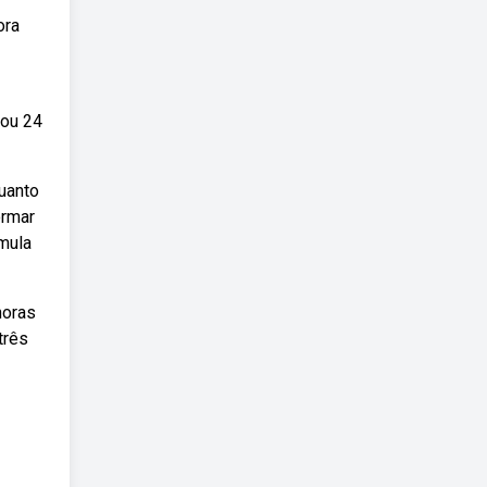
ora
 ou 24
uanto
ormar
rmula
horas
três