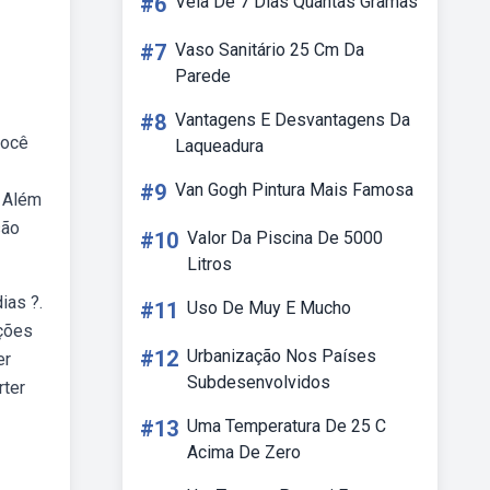
#6
Vela De 7 Dias Quantas Gramas
#7
Vaso Sanitário 25 Cm Da
Parede
#8
Vantagens E Desvantagens Da
você
Laqueadura
=
#9
Van Gogh Pintura Mais Famosa
. Além
são
#10
Valor Da Piscina De 5000
Litros
ias ?.
#11
Uso De Muy E Mucho
ições
#12
Urbanização Nos Países
er
Subdesenvolvidos
rter
#13
Uma Temperatura De 25 C
Acima De Zero