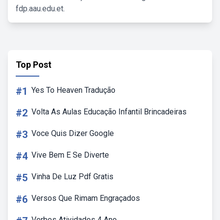
fdp.aau.edu.et.
Top Post
#1
Yes To Heaven Tradução
#2
Volta As Aulas Educação Infantil Brincadeiras
#3
Voce Quis Dizer Google
#4
Vive Bem E Se Diverte
#5
Vinha De Luz Pdf Gratis
#6
Versos Que Rimam Engraçados
Verbos Atividades 4 Ano