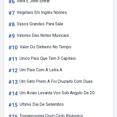
#6
Vera E John Entrar
#7
Vegetais Em Inglês Nomes
#8
Vasos Grandes Para Sala
#9
Valores Das Notas Musicais
#10
Valor Do Dinheiro No Tempo
#11
Unico Pais Que Tem 3 Capitais
#12
Um Pais Com A Letra A
#13
Um Gato Preto A Foi Cruzado Com Duas
#14
Um Aviao Levanta Voo Sob Angulo De 20
#15
Ultimo Dia De Setembro
#16
Trypanosoma Cruzi Ciclo Biologico