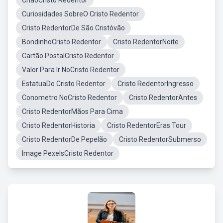
ChãoCristo Redentor
Curiosidades SobreO Cristo Redentor
Cristo RedentorDe São Cristóvão
BondinhoCristo Redentor
Cristo RedentorNoite
Cartão PostalCristo Redentor
Valor Para Ir NoCristo Redentor
EstatuaDo Cristo Redentor
Cristo RedentorIngresso
Conometro NoCristo Redentor
Cristo RedentorAntes
Cristo RedentorMãos Para Cima
Cristo RedentorHistoria
Cristo RedentorEras Tour
Cristo RedentorDe Pepelão
Cristo RedentorSubmerso
Image PexelsCristo Redentor