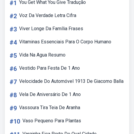
#1
You Get What You Give Tradução
#2
Voz Da Verdade Letra Cifra
#3
Viver Longe Da Família Frases
#4
Vitaminas Essenciais Para O Corpo Humano
#5
Vida Na Agua Resumo
#6
Vestido Para Festa De 1 Ano
#7
Velocidade Do Automóvel 1913 De Giacomo Balla
#8
Vela De Aniversário De 1 Ano
#9
Vassoura Tira Teia De Aranha
#10
Vaso Pequeno Para Plantas
Varginha Fica Perto De Qual Cidade