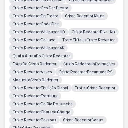
Cristo RedentorLocalização
Cristo RedentorCoração
Cristo RedentorOco Por Dentro
Cristo RedentorDe Frente
Cristo RedentorAltura
Cristo RedentorOnde Fica
Cristo RedentorWallpaper HD
Cristo RedentorPixel Art
Cristo RedentorDe Lado
Torre EiffelvsCristo Redentor
Cristo RedentorWallpaper 4K
Qual a AlturaDo Cristo Redentor
FotosDo Cristo Redentor
Cristo RedentorInformações
Cristo RedentorVasco
Cristo RedentorEncantado RS
MaquetteCristo Redentor
Cristo RedentorEbulição Global
TrofeuCristo Redentor
Cristo RedentorEstrutura
Cristo RedentorDe Rio De Janeiro
Cristo RedentorChargea Charge
Cristo RedentorPessoas
Cristo RedentorConan