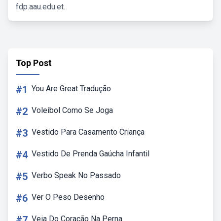
fdp.aau.edu.et.
Top Post
#1
You Are Great Tradução
#2
Voleibol Como Se Joga
#3
Vestido Para Casamento Criança
#4
Vestido De Prenda Gaúcha Infantil
#5
Verbo Speak No Passado
#6
Ver O Peso Desenho
#7
Veia Do Coração Na Perna