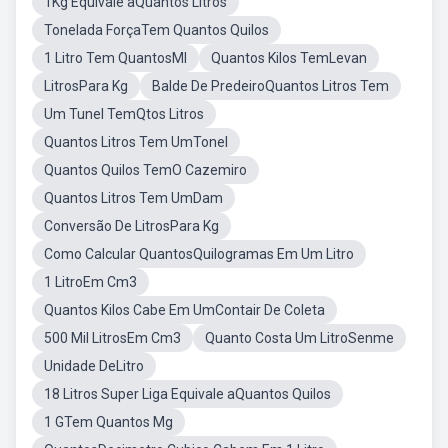
1Kg Equivale aQuantos Litros
Tonelada ForçaTem Quantos Quilos
1 Litro Tem QuantosMl
Quantos Kilos TemLevan
LitrosPara Kg
Balde De PredeiroQuantos Litros Tem
Um Tunel TemQtos Litros
Quantos Litros Tem UmTonel
Quantos Quilos TemO Cazemiro
Quantos Litros Tem UmDam
Conversão De LitrosPara Kg
Como Calcular QuantosQuilogramas Em Um Litro
1 LitroEm Cm3
Quantos Kilos Cabe Em UmContair De Coleta
500 Mil LitrosEm Cm3
Quanto Costa Um LitroSenme
Unidade DeLitro
18 Litros Super Liga Equivale aQuantos Quilos
1 GTem Quantos Mg