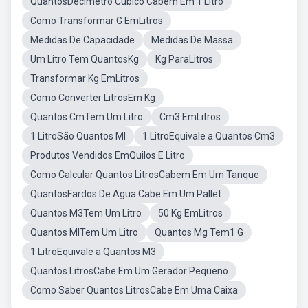
QuantosDecimetro Cubico Cabem Em 1 Litro
Como Transformar G EmLitros
Medidas De Capacidade
Medidas De Massa
Um Litro Tem QuantosKg
Kg ParaLitros
Transformar Kg EmLitros
Como Converter LitrosEm Kg
Quantos CmTem Um Litro
Cm3 EmLitros
1 LitroSão Quantos Ml
1 LitroEquivale a Quantos Cm3
Produtos Vendidos EmQuilos E Litro
Como Calcular Quantos LitrosCabem Em Um Tanque
QuantosFardos De Agua Cabe Em Um Pallet
Quantos M3Tem Um Litro
50 Kg EmLitros
Quantos MlTem Um Litro
Quantos Mg Tem1 G
1 LitroEquivale a Quantos M3
Quantos LitrosCabe Em Um Gerador Pequeno
Como Saber Quantos LitrosCabe Em Uma Caixa