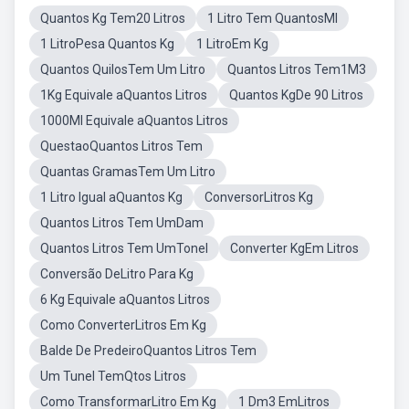
Quantos Kg Tem20 Litros
1 Litro Tem QuantosMl
1 LitroPesa Quantos Kg
1 LitroEm Kg
Quantos QuilosTem Um Litro
Quantos Litros Tem1M3
1Kg Equivale aQuantos Litros
Quantos KgDe 90 Litros
1000Ml Equivale aQuantos Litros
QuestaoQuantos Litros Tem
Quantas GramasTem Um Litro
1 Litro Igual aQuantos Kg
ConversorLitros Kg
Quantos Litros Tem UmDam
Quantos Litros Tem UmTonel
Converter KgEm Litros
Conversão DeLitro Para Kg
6 Kg Equivale aQuantos Litros
Como ConverterLitros Em Kg
Balde De PredeiroQuantos Litros Tem
Um Tunel TemQtos Litros
Como TransformarLitro Em Kg
1 Dm3 EmLitros