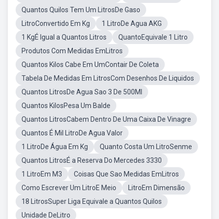
Quantos Quilos Tem Um LitrosDe Gaso
LitroConvertido Em Kg
1 LitroDe Agua AKG
1 KgÉ Igual a Quantos Litros
QuantoEquivale 1 Litro
Produtos Com Medidas EmLitros
Quantos Kilos Cabe Em UmContair De Coleta
Tabela De Medidas Em LitrosCom Desenhos De Liquidos
Quantos LitrosDe Agua Sao 3 De 500Ml
Quantos KilosPesa Um Balde
Quantos LitrosCabem Dentro De Uma Caixa De Vinagre
Quantos É Mil LitroDe Agua Valor
1 LitroDe Água Em Kg
Quanto Costa Um LitroSenme
Quantos LitrosÉ a Reserva Do Mercedes 3330
1 LitroEm M3
Coisas Que Sao Medidas EmLitros
Como Escrever Um LitroE Meio
LitroEm Dimensão
18 LitrosSuper Liga Equivale a Quantos Quilos
Unidade DeLitro