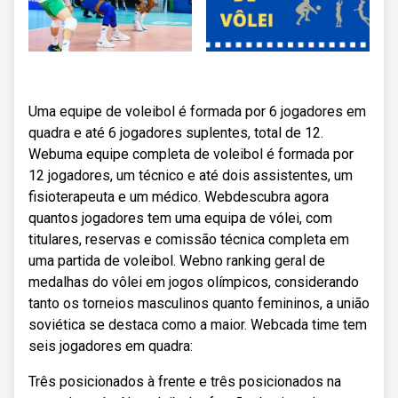
Uma equipe de voleibol é formada por 6 jogadores em
quadra e até 6 jogadores suplentes, total de 12.
Webuma equipe completa de voleibol é formada por
12 jogadores, um técnico e até dois assistentes, um
fisioterapeuta e um médico. Webdescubra agora
quantos jogadores tem uma equipa de vólei, com
titulares, reservas e comissão técnica completa em
uma partida de voleibol. Webno ranking geral de
medalhas do vôlei em jogos olímpicos, considerando
tanto os torneios masculinos quanto femininos, a união
soviética se destaca como a maior. Webcada time tem
seis jogadores em quadra:
Três posicionados à frente e três posicionados na