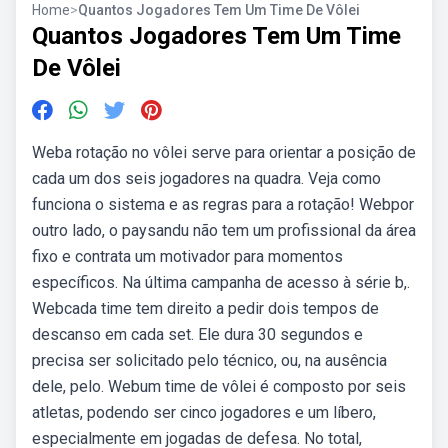
Home
>
Quantos Jogadores Tem Um Time De Vôlei
Quantos Jogadores Tem Um Time
De Vôlei
Weba rotação no vôlei serve para orientar a posição de
cada um dos seis jogadores na quadra. Veja como
funciona o sistema e as regras para a rotação! Webpor
outro lado, o paysandu não tem um profissional da área
fixo e contrata um motivador para momentos
específicos. Na última campanha de acesso à série b,.
Webcada time tem direito a pedir dois tempos de
descanso em cada set. Ele dura 30 segundos e
precisa ser solicitado pelo técnico, ou, na ausência
dele, pelo. Webum time de vôlei é composto por seis
atletas, podendo ser cinco jogadores e um líbero,
especialmente em jogadas de defesa. No total,