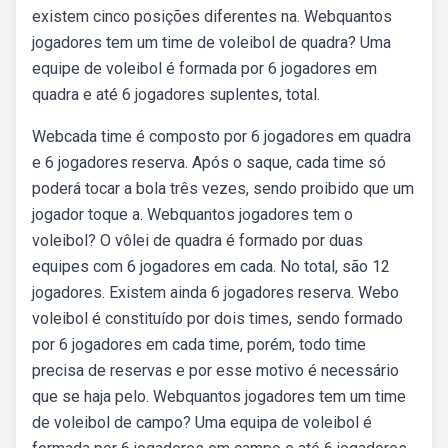
existem cinco posições diferentes na. Webquantos
jogadores tem um time de voleibol de quadra? Uma
equipe de voleibol é formada por 6 jogadores em
quadra e até 6 jogadores suplentes, total.
Webcada time é composto por 6 jogadores em quadra
e 6 jogadores reserva. Após o saque, cada time só
poderá tocar a bola três vezes, sendo proibido que um
jogador toque a. Webquantos jogadores tem o
voleibol? O vôlei de quadra é formado por duas
equipes com 6 jogadores em cada. No total, são 12
jogadores. Existem ainda 6 jogadores reserva. Webo
voleibol é constituído por dois times, sendo formado
por 6 jogadores em cada time, porém, todo time
precisa de reservas e por esse motivo é necessário
que se haja pelo. Webquantos jogadores tem um time
de voleibol de campo? Uma equipa de voleibol é