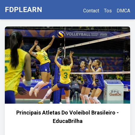
FDPLEARN
Contact
Tos
DMCA
Principais Atletas Do Voleibol Brasileiro -
EducaBrilha