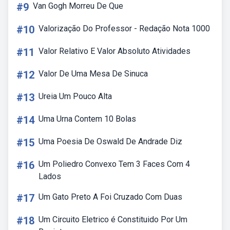
#9
Van Gogh Morreu De Que
#10
Valorização Do Professor - Redação Nota 1000
#11
Valor Relativo E Valor Absoluto Atividades
#12
Valor De Uma Mesa De Sinuca
#13
Ureia Um Pouco Alta
#14
Uma Urna Contem 10 Bolas
#15
Uma Poesia De Oswald De Andrade Diz
#16
Um Poliedro Convexo Tem 3 Faces Com 4
Lados
#17
Um Gato Preto A Foi Cruzado Com Duas
#18
Um Circuito Eletrico é Constituido Por Um