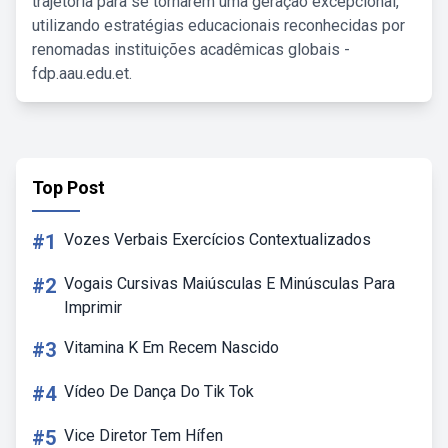
trajetória para se tornarem uma geração excepcional,
utilizando estratégias educacionais reconhecidas por
renomadas instituições acadêmicas globais -
fdp.aau.edu.et.
Top Post
#1
Vozes Verbais Exercícios Contextualizados
#2
Vogais Cursivas Maiúsculas E Minúsculas Para
Imprimir
#3
Vitamina K Em Recem Nascido
#4
Vídeo De Dança Do Tik Tok
#5
Vice Diretor Tem Hífen