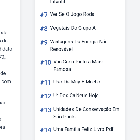
Infantil
#7
Ver Se O Jogo Roda
#8
Vegetais Do Grupo A
pode
o do
#9
Vantagens Da Energia Não
didato
Renovável
0,.
#10
Van Gogh Pintura Mais
Famosa
ade
s com
#11
Uso De Muy E Mucho
#12
Ur Dos Caldeus Hoje
íso
#13
Unidades De Conservação Em
São Paulo
e
era
#14
Uma Família Feliz Livro Pdf