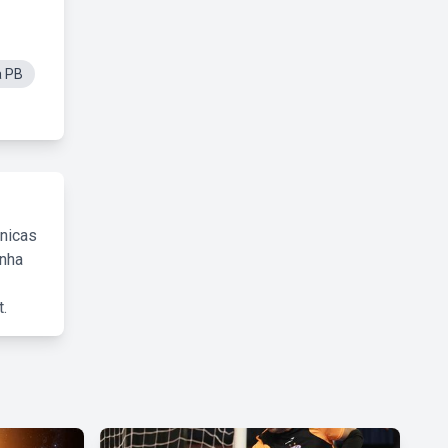
a PB
cnicas
inha
.