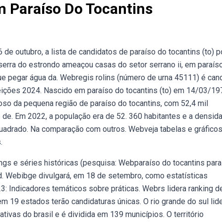
 Paraíso Do Tocantins
 de outubro, a lista de candidatos de paraíso do tocantins (to) 
 serra do estrondo ameaçou casas do setor serrano ii, em paraís
ue pegar água da. Webregis rolins (número de urna 45111) é can
leições 2024. Nascido em paraíso do tocantins (to) em 14/03/197
oso da pequena região de paraíso do tocantins, com 52,4 mil
ão de. Em 2022, a população era de 52. 360 habitantes e a densid
quadrado. Na comparação com outros. Webveja tabelas e gráfico
.
gs e séries históricas (pesquisa: Webparaíso do tocantins para
ód. Webibge divulgará, em 18 de setembro, como estatísticas
: Indicadores temáticos sobre práticas. Webrs lidera ranking d
m 19 estados terão candidaturas únicas. O rio grande do sul lid
vas do brasil e é dividida em 139 municípios. O território