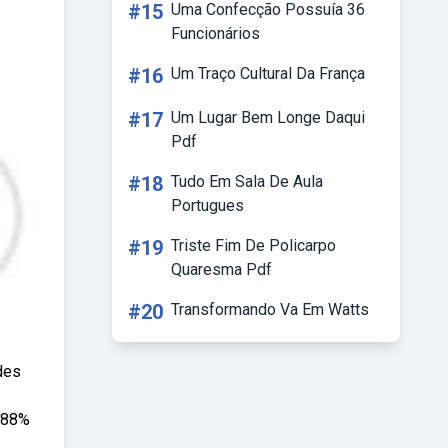
#15
Uma Confecção Possuía 36
Funcionários
#16
Um Traço Cultural Da França
#17
Um Lugar Bem Longe Daqui
Pdf
#18
Tudo Em Sala De Aula
Portugues
#19
Triste Fim De Policarpo
Quaresma Pdf
#20
Transformando Va Em Watts
des
7,88%