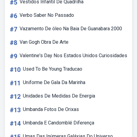
#5
Vestidos Infantil De Quadrilha
#6
Verbo Saber No Passado
#7
Vazamento De óleo Na Baia De Guanabara 2000
#8
Van Gogh Obra De Arte
#9
Valentine's Day Nos Estados Unidos Curiosidades
#10
Used To Be Young Traducao
#11
Uniforme De Gala Da Marinha
#12
Unidades De Medidas De Energia
#13
Umbanda Fotos De Orixas
#14
Umbanda E Candomblé Diferença
Umas Das Inúmeras Galáxias Do Universo