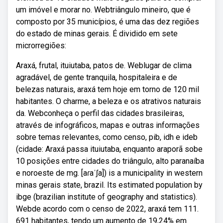
um imóvel e morar no. Webtriângulo mineiro, que é
composto por 35 municípios, é uma das dez regiões
do estado de minas gerais. É dividido em sete
microrregiões:
Araxá, frutal, ituiutaba, patos de. Weblugar de clima
agradável, de gente tranquila, hospitaleira e de
belezas naturais, araxá tem hoje em torno de 120 mil
habitantes. O charme, a beleza e os atrativos naturais
da. Webconheça o perfil das cidades brasileiras,
através de infográficos, mapas e outras informações
sobre temas relevantes, como censo, pib, idh e ideb
(cidade: Araxá passa ituiutaba, enquanto araporã sobe
10 posições entre cidades do triângulo, alto paranaíba
e noroeste de mg. [aɾaˈʃa]) is a municipality in western
minas gerais state, brazil. Its estimated population by
ibge (brazilian institute of geography and statistics).
Webde acordo com o censo de 2022, araxá tem 111.
691 habitantes, tendo um aumento de 19,24% em