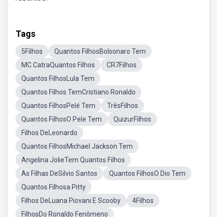
Tags
5Filhos
Quantos FilhosBolsonaro Tem
MC CatraQuantos Filhos
CR7Filhos
Quantos FilhosLula Tem
Quantos Filhos TemCristiano Ronaldo
Quantos FilhosPelé Tem
TrêsFilhos
Quantos FilhosO Pele Tem
QuizurFilhos
Filhos DeLeonardo
Quantos FilhosMichael Jackson Tem
Angelina JolieTem Quantos Filhos
As Filhas DeSilvio Santos
Quantos FilhosO Dio Tem
Quantos Filhosa Pitty
Filhos DeLuana Piovani E Scooby
4Filhos
FilhosDo Ronaldo Fenômeno