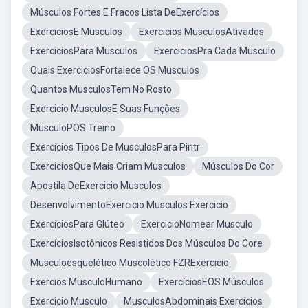
Músculos Fortes E Fracos Lista DeExercícios
ExerciciosE Musculos
Exercicios MusculosAtivados
ExerciciosPara Musculos
ExerciciosPra Cada Musculo
Quais ExerciciosFortalece OS Musculos
Quantos MusculosTem No Rosto
Exercicio MusculosE Suas Funções
MusculoPOS Treino
Exercícios Tipos De MusculosPara Pintr
ExerciciosQue Mais Criam Musculos
Músculos Do Cor
Apostila DeExercicio Musculos
DesenvolvimentoExercicio Musculos Exercicio
ExercíciosPara Glúteo
ExercicioNomear Musculo
ExercíciosIsotônicos Resistidos Dos Músculos Do Core
Musculoesquelético Muscolético FZRExercicio
Exercios MusculoHumano
ExercíciosEOS Músculos
Exercicio Musculo
MusculosAbdominais Exercícios