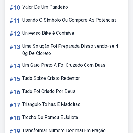
#10
Valor De Um Pandeiro
#11
Usando O Símbolo Ou Compare As Potências
#12
Universo Bike é Confiável
#13
Uma Solução Foi Preparada Dissolvendo-se 4
0g De Cloreto
#14
Um Gato Preto A Foi Cruzado Com Duas
#15
Tudo Sobre Cristo Redentor
#16
Tudo Foi Criado Por Deus
#17
Triangulo Telhas E Madeiras
#18
Trecho De Romeu E Julieta
#19
Transformar Numero Decimal Em Fração