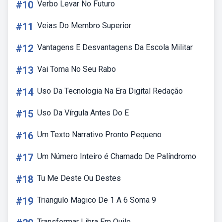
#10
Verbo Levar No Futuro
#11
Veias Do Membro Superior
#12
Vantagens E Desvantagens Da Escola Militar
#13
Vai Toma No Seu Rabo
#14
Uso Da Tecnologia Na Era Digital Redação
#15
Uso Da Vírgula Antes Do E
#16
Um Texto Narrativo Pronto Pequeno
#17
Um Número Inteiro é Chamado De Palíndromo
#18
Tu Me Deste Ou Destes
#19
Triangulo Magico De 1 A 6 Soma 9
Transformar Libra Em Quilo