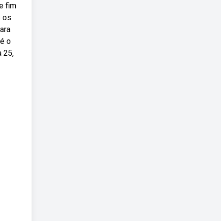
e fim
e os
ara
té o
a 25,