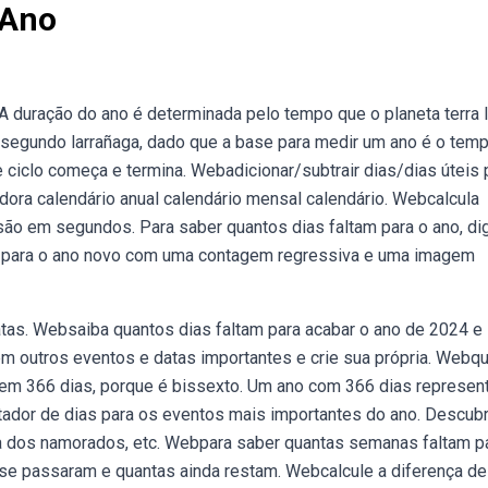
 Ano
 duração do ano é determinada pelo tempo que o planeta terra 
ebsegundo larrañaga, dado que a base para medir um ano é o tem
se ciclo começa e termina. Webadicionar/subtrair dias/dias úteis 
dora calendário anual calendário mensal calendário. Webcalcula
ão em segundos. Para saber quantos dias faltam para o ano, dig
m para o ano novo com uma contagem regressiva e uma imagem
tas. Websaiba quantos dias faltam para acabar o ano de 2024 e
m outros eventos e datas importantes e crie sua própria. Webq
tem 366 dias, porque é bissexto. Um ano com 366 dias represent
tador de dias para os eventos mais importantes do ano. Descub
dia dos namorados, etc. Webpara saber quantas semanas faltam p
 se passaram e quantas ainda restam. Webcalcule a diferença de