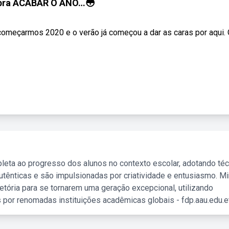
 pra ACABAR O ANO…😳
começarmos 2020 e o verão já começou a dar as caras por aqui.
leta ao progresso dos alunos no contexto escolar, adotando té
tênticas e são impulsionadas por criatividade e entusiasmo. M
etória para se tornarem uma geração excepcional, utilizando
 por renomadas instituições acadêmicas globais - fdp.aau.edu.et