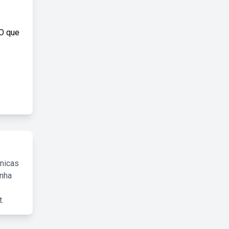
 O que
cnicas
inha
.