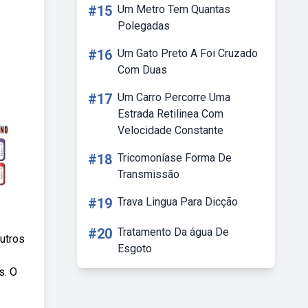
#15
Um Metro Tem Quantas
Polegadas
#16
Um Gato Preto A Foi Cruzado
Com Duas
#17
Um Carro Percorre Uma
Estrada Retilinea Com
Velocidade Constante
#18
Tricomoníase Forma De
Transmissão
#19
Trava Lingua Para Dicção
#20
Tratamento Da água De
outros
Esgoto
s. O