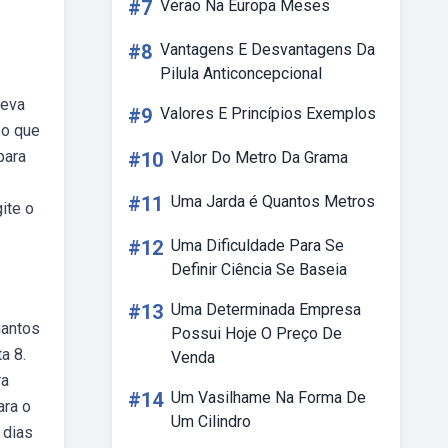
#7
Verao Na Europa Meses
#8
Vantagens E Desvantagens Da
Pilula Anticoncepcional
leva
#9
Valores E Princípios Exemplos
po que
para
#10
Valor Do Metro Da Grama
#11
Uma Jarda é Quantos Metros
ite o
#12
Uma Dificuldade Para Se
Definir Ciência Se Baseia
#13
Uma Determinada Empresa
uantos
Possui Hoje O Preço De
a 8.
Venda
ra
#14
Um Vasilhame Na Forma De
ara o
Um Cilindro
 dias