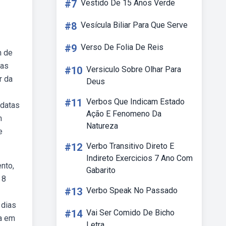
#7
Vestido De 15 Anos Verde
#8
Vesícula Biliar Para Que Serve
#9
Verso De Folia De Reis
m de
 as
#10
Versiculo Sobre Olhar Para
r da
Deus
#11
Verbos Que Indicam Estado
 datas
Ação E Fenomeno Da
m
Natureza
e
#12
Verbo Transitivo Direto E
Indireto Exercicios 7 Ano Com
ento,
Gabarito
 8
#13
Verbo Speak No Passado
 dias
#14
Vai Ser Comido De Bicho
va em
Letra