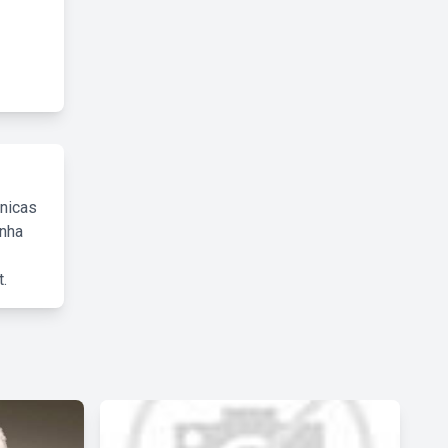
cnicas
inha
.