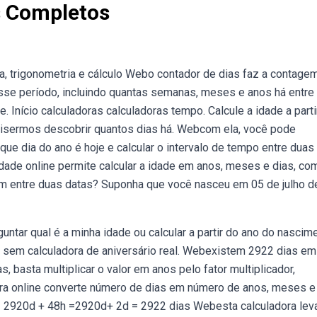
s Completos
a, trigonometria e cálculo Webo contador de dias faz a contage
esse período, incluindo quantas semanas, meses e anos há entre
. Início calculadoras calculadoras tempo. Calcule a idade a parti
quisermos descobrir quantos dias há. Webcom ela, você pode
 que dia do ano é hoje e calcular o intervalo de tempo entre duas
ade online permite calcular a idade em anos, meses e dias, co
m entre duas datas? Suponha que você nasceu em 05 de julho d
untar qual é a minha idade ou calcular a partir do ano do nascim
 sem calculadora de aniversário real. Webexistem 2922 dias em
, basta multiplicar o valor em anos pelo fator multiplicador,
a online converte número de dias em número de anos, meses e
 = 2920d + 48h =2920d+ 2d = 2922 dias Webesta calculadora le