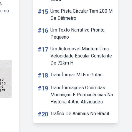
,
es ou
#15
Uma Pista Circular Tem 200 M
De Diâmetro
#16
Um Texto Narrativo Pronto
Pequeno
#17
Um Automovel Mantem Uma
Velocidade Escalar Constante
De 72km H
#18
Transformar Ml Em Gotas
#19
Transformações Ocorridas
Mudanças E Permanências Na
História 4 Ano Atividades
#20
Tráfico De Animais No Brasil