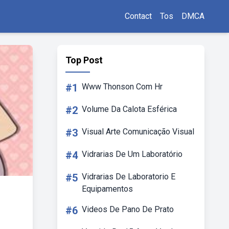
Contact
Tos
DMCA
Top Post
#1
Www Thonson Com Hr
#2
Volume Da Calota Esférica
#3
Visual Arte Comunicação Visual
#4
Vidrarias De Um Laboratório
#5
Vidrarias De Laboratorio E
Equipamentos
#6
Videos De Pano De Prato