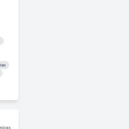
o
ias
cnicas