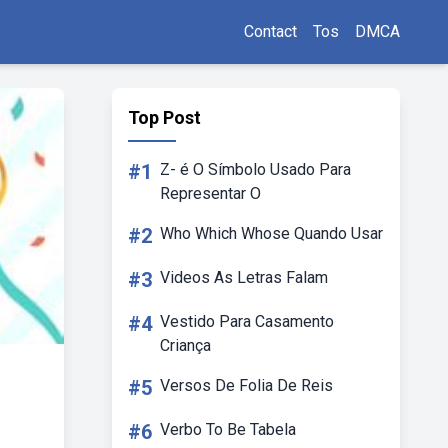
Contact
Tos
DMCA
Top Post
#1
Z- é O Símbolo Usado Para
Representar O
#2
Who Which Whose Quando Usar
#3
Videos As Letras Falam
#4
Vestido Para Casamento
Criança
#5
Versos De Folia De Reis
#6
Verbo To Be Tabela