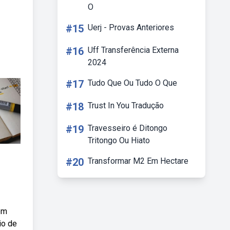
O
#15
Uerj - Provas Anteriores
#16
Uff Transferência Externa
2024
#17
Tudo Que Ou Tudo O Que
#18
Trust In You Tradução
#19
Travesseiro é Ditongo
Tritongo Ou Hiato
#20
Transformar M2 Em Hectare
ém
io de