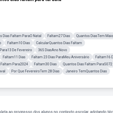
s Dias Faltam ParaO Natal
Faltam27 Dias
Quantos DiasTem Mai
o
Faltam10 Dias
CalcularQuantos Dias Faltam
Para13 De Fevereiro
365 DiasAno Novo
Faltam11 Dias
Faltam 23 Dias ParaMeu Aniversário
Faltam16 D
 Faltam Para2024
Faltam30 Dias
Quantos Dias Faltam Para5072
aval
Por Que FevereiroTem 28 Dias
Janeiro TemQuantos Dias
leta ao progresso dos alunos no contexto escolar, adotando té