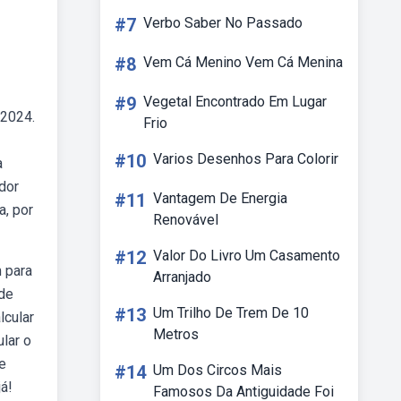
#7
Verbo Saber No Passado
#8
Vem Cá Menino Vem Cá Menina
#9
Vegetal Encontrado Em Lugar
 2024.
Frio
#10
Varios Desenhos Para Colorir
a
dor
#11
Vantagem De Energia
a, por
Renovável
#12
Valor Do Livro Um Casamento
m para
Arranjado
 de
#13
Um Trilho De Trem De 10
lcular
Metros
lar o
e
#14
Um Dos Circos Mais
á!
Famosos Da Antiguidade Foi