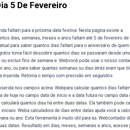
ia 5 De Fevereiro
da faltam para a próxima data festiva. Nesta página existe a
antos dias, semanas, meses e anos faltam até 5 de fevereiro de
tual para saber quantos dias faltam para o aniversário de quem
grátis torna fácil descobrir quantos dias se passaram desde um
ir ou excluir fins de semana e. Webvocê pode usar o nosso conta
r o ano, ou para saber quantas semanas ou dias atrás eram que di
ta inserida. Retorna o tempo com precisão em segundos.
inserida nos campos acima. Webpara calcular quantos dias falta
ta de hoje no campo data de início e a data futura no campo data
calculará quantos dias há entre duas datas. Ela também pode ca
niciais. Weba calculadora de dias entre datas ajuda você a calcu
na ou ano. Esta ferramenta é muito útil para as. Webcontador d
duas datas. Resultado em dias, meses, semanas e anos, acesse j