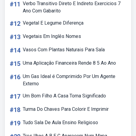
#11
Verbo Transitivo Direto E Indireto Exercicios 7
Ano Com Gabarito
#12
Vegetal E Legume Diferença
#13
Vegetais Em Inglês Nomes
#14
Vasos Com Plantas Naturais Para Sala
#15
Uma Aplicação Financeira Rende 8 5 Ao Ano
#16
Um Gas Ideal é Comprimido Por Um Agente
Externo
#17
Um Bom Filho A Casa Torna Significado
#18
Turma Do Chaves Para Colorir E Imprimir
#19
Tudo Sala De Aula Ensino Religioso
Tres Ilhas A B E C Aparecem Num Mapa