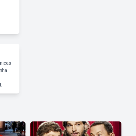
cnicas
inha
.