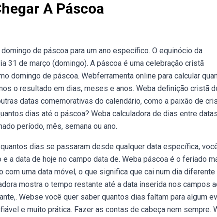
Chegar A Páscoa
o domingo de páscoa para um ano específico. O equinócio da
ia 31 de março (domingo). A páscoa é uma celebração cristã
 domingo de páscoa. Webferramenta online para calcular qua
remos o resultado em dias, meses e anos. Weba definição cristã d
outras datas comemorativas do calendário, como a paixão de cri
uantos dias até o páscoa? Weba calculadora de dias entre data
inado período, mês, semana ou ano.
ar quantos dias se passaram desde qualquer data específica, voc
io e a data de hoje no campo data de. Weba páscoa é o feriado m
o com uma data móvel, o que significa que cai num dia diferente
adora mostra o tempo restante até a data inserida nos campos a
tante,. Webse você quer saber quantos dias faltam para algum e
fiável e muito prática. Fazer as contas de cabeça nem sempre.