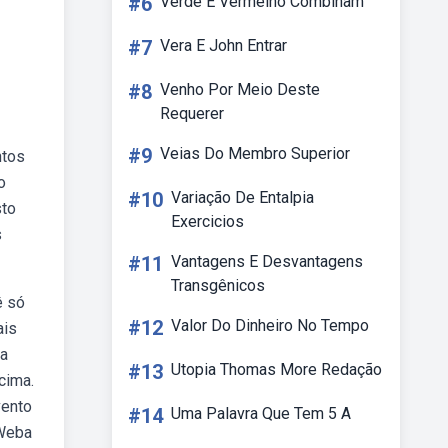
#6
Verde E Vermelho Combinam
#7
Vera E John Entrar
#8
Venho Por Meio Deste
Requerer
#9
Veias Do Membro Superior
ntos
o
#10
Variação De Entalpia
sto
Exercicios
s
#11
Vantagens E Desvantagens
Transgênicos
ê só
#12
Valor Do Dinheiro No Tempo
ais
 a
#13
Utopia Thomas More Redação
cima.
vento
#14
Uma Palavra Que Tem 5 A
 Weba