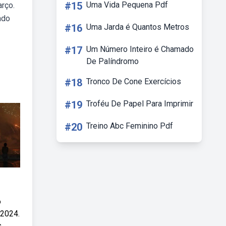
#15
Uma Vida Pequena Pdf
arço.
ado
#16
Uma Jarda é Quantos Metros
#17
Um Número Inteiro é Chamado
De Palíndromo
#18
Tronco De Cone Exercícios
#19
Troféu De Papel Para Imprimir
#20
Treino Abc Feminino Pdf
o
 2024.
.