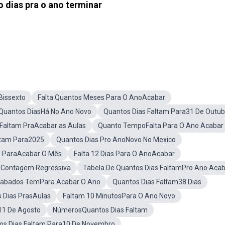
o dias pra o ano terminar
Bissexto
Falta Quantos Meses Para O AnoAcabar
Quantos DiasHá No Ano Novo
Quantos Dias Faltam Para31 De Outub
 Faltam PraAcabar as Aulas
Quanto TempoFalta Para O Ano Acabar
ltam Para2025
Quantos Dias Pro AnoNovo No Mexico
s ParaAcabar O Mês
Falta 12 Dias Para O AnoAcabar
mContagem Regressiva
Tabela De Quantos Dias FaltamPro Ano Aca
abados TemPara Acabar O Ano
Quantos Dias Faltam38 Dias
s Dias PrasAulas
Faltam 10 MinutosPara O Ano Novo
11 De Agosto
NúmerosQuantos Dias Faltam
os Dias Faltam Para10 De Novembro