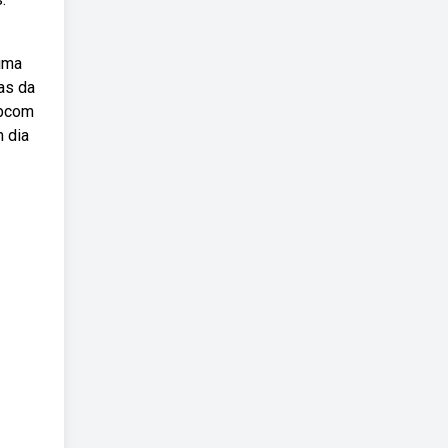
 uma
as da
ebcom
m dia