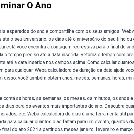
rminar O Ano
ais esperados do ano e compartilhe com os seus amigos! Web
 até o seu aniversário, os dias até o aniversário do seu filho ou 
qui está você encontra a contagem regressiva para o final do an
ula o tempo preciso até a data inserida. Retorna o tempo com pr
te até a data inserida nos campos acima. Como calcular quantos
am para qualquer. Weba calculadora de duração de data ajuda voc
lém disso, você também obtém anos, meses, semanas, horas, mi
e conta as horas, as semanas, os meses, os minutos, os anos e
de dias para os eventos mais importantes do ano. Descubra qua
amorados, etc. Weba calculadora de dias é uma ferramenta útil pa
ada para calcular quantos dias faltam para um evento, quantos di
final do ano 2024 a partir dos meses janeiro, fevereiro e março.