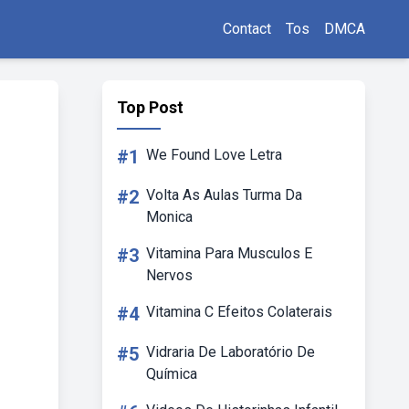
Contact
Tos
DMCA
Top Post
#1
We Found Love Letra
#2
Volta As Aulas Turma Da
Monica
#3
Vitamina Para Musculos E
Nervos
#4
Vitamina C Efeitos Colaterais
#5
Vidraria De Laboratório De
Química