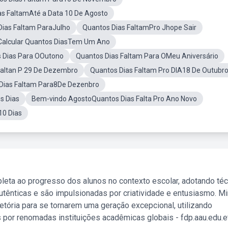
as FaltamAté a Data 10 De Agosto
Dias Faltam ParaJulho
Quantos Dias FaltamPro Jhope Sair
alcular Quantos DiasTem Um Ano
 Dias Para OOutono
Quantos Dias Faltam Para OMeu Aniversário
altan P 29 De Dezembro
Quantos Dias Faltam Pro DIA18 De Outubr
Dias Faltam Para8De Dezenbro
s Dias
Bem-vindo AgostoQuantos Dias Falta Pro Ano Novo
10 Dias
leta ao progresso dos alunos no contexto escolar, adotando té
tênticas e são impulsionadas por criatividade e entusiasmo. M
etória para se tornarem uma geração excepcional, utilizando
 por renomadas instituições acadêmicas globais - fdp.aau.edu.et