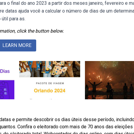
a o final do ano 2023 a partir dos meses janeiro, fevereiro e m
re datas ajuda você a calcular o número de dias de um determin
útil para as.
mation, click the button below.
LEARN MORE
atas e permite descobrir os dias úteis desse período, incluind
uantos. Confira o eleitorado com mais de 70 anos das eleições
% do eleitorado total. Webcontador de dias online, com dias úteis