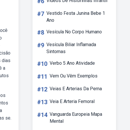
#6
Videos De Historinhas Infantil
#7
Vestido Festa Junina Bebe 1
Ano
você
#8
Vesícula No Corpo Humano
o
#9
Vesícula Biliar Inflamada
o
Sintomas
ecisão
 dias
#10
Verbo 5 Ano Atividade
ê a
nutos
#11
Vem Ou Vêm Exemplos
#12
Veias E Arterias Da Perna
 os
#13
Veia E Arteria Femoral
ntos
ra
#14
Vanguarda Europeia Mapa
as se.
Mental