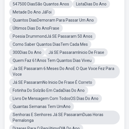
547500 DiasSão Quantos Anos
ListaDias Do Ano
Metade Do Ano JáFoi
Quantos DiasDemoram Para Passar Um Ano
Últimos Dias Do AnoFrase
Poesia DrummondJá SE Passaram 50 Anos
Como Saber Quantos DiasTem Cada Mes
300Dias Do Ano
Já SE PassaramInicio De Frase
Quem Faz 61Anos Tem Quantos Dias Viveu
Ja SE Passaram 6 Meses Do AnoE O Que Voce Fez Para
Voce
Já SE PassaramNo Inicio De Frase É Correto
Fotinha Do Solzão Em CadaDias Do Ano
Livro De Mensagem Com TodosOS Dias Do Ano
Quantas Semanas Tem UmAno
Senhoras E Senhores Já SE PassaramDuas Horas
Pernalonga
Dizeres Para O PenúltimoDIA Do Ano