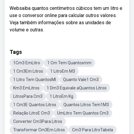
Websaiba quantos centímetros cúbicos tem um litro e
use o conversor online para calcular outros valores.
Veja também informações sobre as unidades de
volume e outras.
Tags
1Cm3 EmLitro
1 Cm Tem Quantosmm
1 Cm3Em Litros
1 LitroEm M3
1 Litro Tem QuantosMl
Quanto Vale1 Cm3
Km3 EmLitros
1 Dm3 Equivale aQuantos Litros
LitrosPara Cm3
1 LitroEm Kg
1 Cm3E Quantos Litros
Quantos Litros Tem1M3
Relação LitroE Cm3
UmLitro Tem Quantos Cm3
Converter Cm3Para Litros
Transformar Cm3Em Litros
Cm3 Para LitroTabela