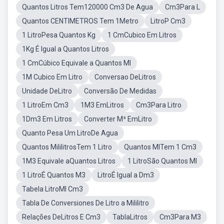
Quantos Litros Tem120000 Cm3 De Agua
Cm3Para L
Quantos CENTIMETROS Tem 1Metro
LitroP Cm3
1 LitroPesa Quantos Kg
1 CmCubico Em Litros
1Kg É Igual a Quantos Litros
1 CmCúbico Equivale a Quantos Ml
1M Cubico Em Litro
Conversao DeLitros
Unidade DeLitro
Conversão De Medidas
1 LitroEm Cm3
1M3 EmLitros
Cm3Para Litro
1Dm3 Em Litros
Converter M³ EmLitro
Quanto Pesa Um LitroDe Agua
Quantos MililitrosTem 1 Litro
Quantos MlTem 1 Cm3
1M3 Equivale aQuantos Litros
1 LitroSão Quantos Ml
1 LitroÉ Quantos M3
LitroÉ Igual a Dm3
Tabela LitroMl Cm3
Tabla De Conversiones De Litro a Mililitro
Relações DeLitros E Cm3
TablaLitros
Cm3Para M3