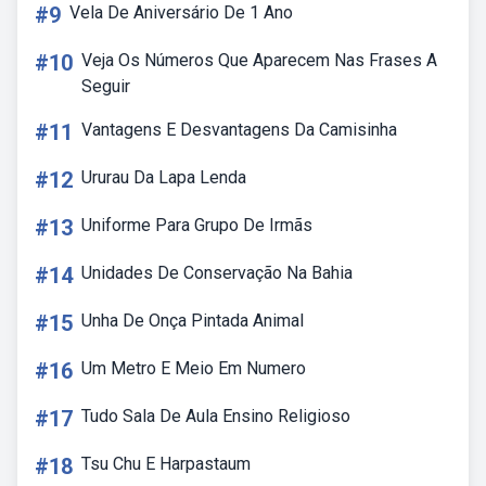
#9
Vela De Aniversário De 1 Ano
#10
Veja Os Números Que Aparecem Nas Frases A
Seguir
#11
Vantagens E Desvantagens Da Camisinha
#12
Ururau Da Lapa Lenda
#13
Uniforme Para Grupo De Irmãs
#14
Unidades De Conservação Na Bahia
#15
Unha De Onça Pintada Animal
#16
Um Metro E Meio Em Numero
#17
Tudo Sala De Aula Ensino Religioso
#18
Tsu Chu E Harpastaum