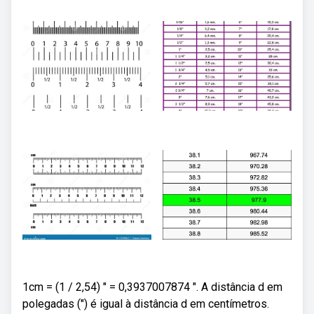
1cm = (1 / 2,54) ″ = 0,3937007874 ″. A distância d em
polegadas (″) é igual à distância d em centímetros.