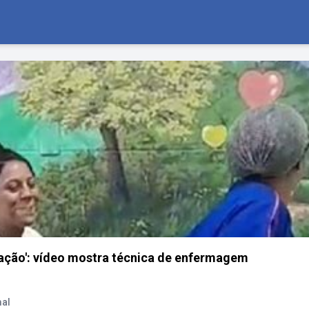
tação': vídeo mostra técnica de enfermagem
mal