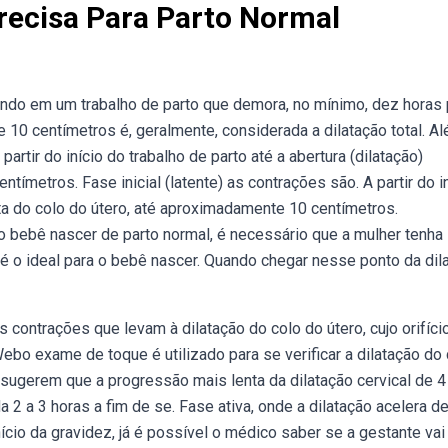
recisa Para Parto Normal
ndo em um trabalho de parto que demora, no mínimo, dez horas 
de 10 centímetros é, geralmente, considerada a dilatação total. A
rtir do início do trabalho de parto até a abertura (dilatação)
ímetros. Fase inicial (latente) as contrações são. A partir do i
eta do colo do útero, até aproximadamente 10 centímetros.
o bebê nascer de parto normal, é necessário que a mulher tenha
 é o ideal para o bebê nascer. Quando chegar nesse ponto da dil
ontrações que levam à dilatação do colo do útero, cujo orifíci
ebo exame de toque é utilizado para se verificar a dilatação do 
sugerem que a progressão mais lenta da dilatação cervical de 4
 2 a 3 horas a fim de se. Fase ativa, onde a dilatação acelera d
ício da gravidez, já é possível o médico saber se a gestante vai 