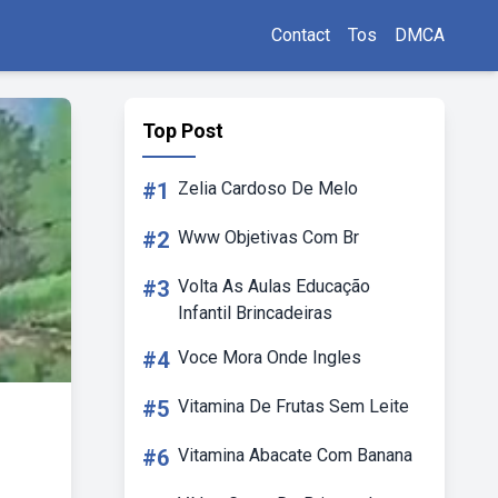
Contact
Tos
DMCA
Top Post
#1
Zelia Cardoso De Melo
#2
Www Objetivas Com Br
#3
Volta As Aulas Educação
Infantil Brincadeiras
#4
Voce Mora Onde Ingles
#5
Vitamina De Frutas Sem Leite
#6
Vitamina Abacate Com Banana