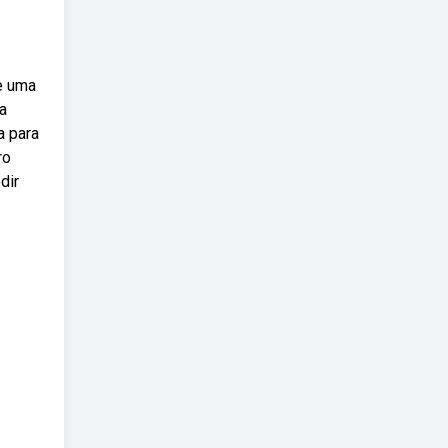
e uma
a
a para
ro
dir