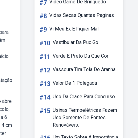
#7
Vídeo Game De Brinquedo
#8
Vidas Secas Quantas Paginas
#9
Vi Meu Ex E Fiquei Mal
para
lém
#10
Vestibular Da Puc Go
#11
Verde E Preto Da Que Cor
nício
#12
Vassoura Tira Teia De Aranha
atação
#13
Valor De 1 Polegada
#14
Uso Da Crase Para Concurso
o abre
colo,
#15
Usinas Termoelétricas Fazem
 a 6
Uso Somente De Fontes
Renováveis.
e 4 cm
ter
Um Texto Sobre A Importância