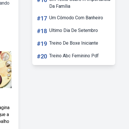
#16
çando
Da Família
#17
Um Cômodo Com Banheiro
#18
Ultimo Dia De Setembro
#19
Treino De Boxe Iniciante
#20
Treino Abc Feminino Pdf
agina
que a
balho