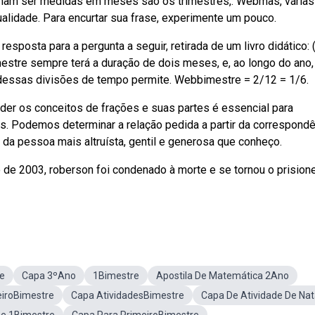
mam ser medidas em meses são os trimestres,. Webmas, várias
alidade. Para encurtar sua frase, experimente um pouco.
posta para a pergunta a seguir, retirada de um livro didático: (
stre sempre terá a duração de dois meses, e, ao longo do ano,
dessas divisões de tempo permite. Webbimestre = 2/12 = 1/6.
nder os conceitos de frações e suas partes é essencial para
. Podemos determinar a relação pedida a partir da correspondê
 da pessoa mais altruísta, gentil e generosa que conheço.
de 2003, roberson foi condenado à morte e se tornou o prisione
e
Capa 3ºAno
1Bimestre
Apostila De Matemática 2Ano
iroBimestre
Capa AtividadesBimestre
Capa De Atividade De Nat