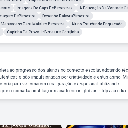
e 1Bimestre
Capa Para PrimeiroBimestre
mestre
Imagens De Caps DeBimestres
A Educação Da Vontade C
Imagem DeBimestre
Desenho PalavraBimestre
Mensagens Para MaisUm Bimestre
Aluno Estudando Engraçado
o
Capinha De Prova 1ºBimestre Corujinha
leta ao progresso dos alunos no contexto escolar, adotando té
tênticas e são impulsionadas por criatividade e entusiasmo. M
etória para se tornarem uma geração excepcional, utilizando
 por renomadas instituições acadêmicas globais - fdp.aau.edu.et