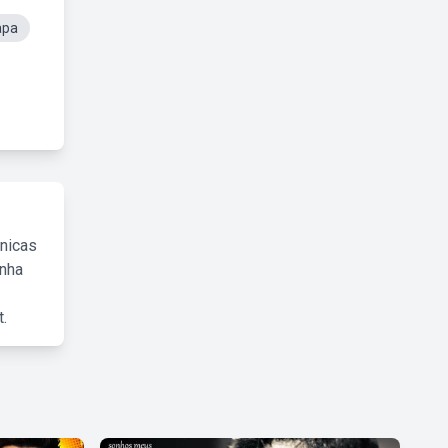
apa
cnicas
inha
.