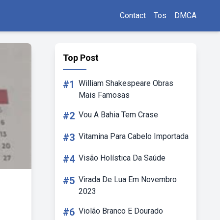
Contact
Tos
DMCA
Top Post
#1
William Shakespeare Obras
Mais Famosas
#2
Vou A Bahia Tem Crase
#3
Vitamina Para Cabelo Importada
#4
Visão Holística Da Saúde
#5
Virada De Lua Em Novembro
2023
#6
Violão Branco E Dourado