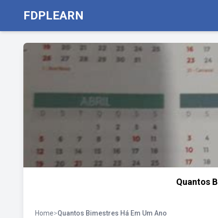
FDPLEARN
Quantos B
Home
>
Quantos Bimestres Há Em Um Ano