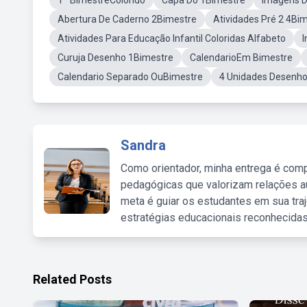
1º BimestreColorido
Capa Do 1Bimestre
Imagens D
Abertura De Caderno 2Bimestre
Atividades Pré 2 4Bi
Atividades Para Educação Infantil Coloridas Alfabeto
Curuja Desenho 1Bimestre
CalendarioEm Bimestre
Calendario Separado OuBimestre
4 Unidades Desenh
Sandra
Como orientador, minha entrega é comp
pedagógicas que valorizam relações au
meta é guiar os estudantes em sua traj
estratégias educacionais reconhecidas
Related Posts