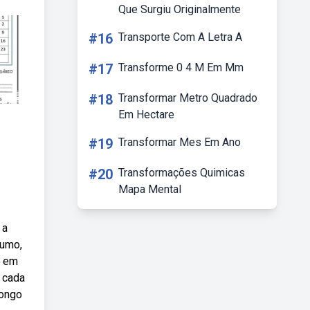
Que Surgiu Originalmente
#16
Transporte Com A Letra A
#17
Transforme 0 4 M Em Mm
#18
Transformar Metro Quadrado
Em Hectare
#19
Transformar Mes Em Ano
#20
Transformações Quimicas
Mapa Mental
 a
sumo,
a em
 cada
longo