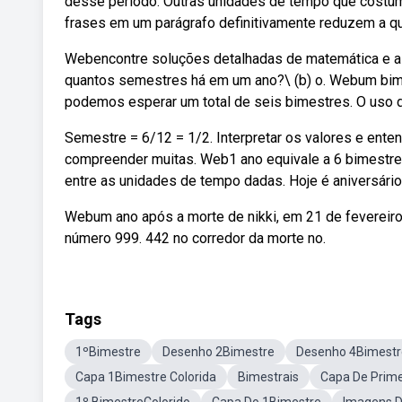
desse período. Outras unidades de tempo que costu
frases em um parágrafo definitivamente reduzem a qu
Webencontre soluções detalhadas de matemática e a res
quantos semestres há em um ano?\ (b) o. Webum bime
podemos esperar um total de seis bimestres. O uso 
Semestre = 6/12 = 1/2. Interpretar os valores e ente
compreender muitas. Web1 ano equivale a 6 bimestres
entre as unidades de tempo dadas. Hoje é aniversário
Webum ano após a morte de nikki, em 21 de fevereiro 
número 999. 442 no corredor da morte no.
Tags
1ºBimestre
Desenho 2Bimestre
Desenho 4Bimestr
Capa 1Bimestre Colorida
Bimestrais
Capa De Prime