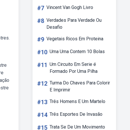
#7
Vincent Van Gogh Livro
#8
Verdades Para Verdade Ou
Desafio
tres.
#9
Vegetais Ricos Em Proteina
#10
Uma Urna Contem 10 Bolas
#11
Um Circuito Em Serie é
stre
Formado Por Uma Pilha
re
zação
#12
Turma Do Chaves Para Colorir
estre
E Imprimir
#13
Três Homens E Um Martelo
#14
Três Esportes De Invasão
#15
Trata Se De Um Movimento