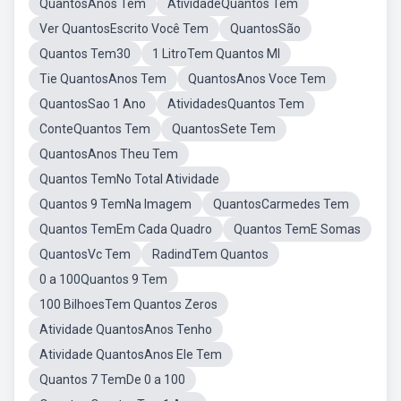
QuantosAnos Tem
AtividadeQuantos Tem
Ver QuantosEscrito Você Tem
QuantosSão
Quantos Tem30
1 LitroTem Quantos Ml
Tie QuantosAnos Tem
QuantosAnos Voce Tem
QuantosSao 1 Ano
AtividadesQuantos Tem
ConteQuantos Tem
QuantosSete Tem
QuantosAnos Theu Tem
Quantos TemNo Total Atividade
Quantos 9 TemNa Imagem
QuantosCarmedes Tem
Quantos TemEm Cada Quadro
Quantos TemE Somas
QuantosVc Tem
RadindTem Quantos
0 a 100Quantos 9 Tem
100 BilhoesTem Quantos Zeros
Atividade QuantosAnos Tenho
Atividade QuantosAnos Ele Tem
Quantos 7 TemDe 0 a 100