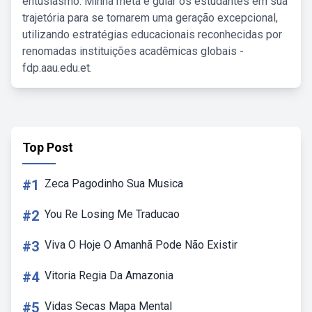
entusiasmo. Minha meta é guiar os estudantes em sua
trajetória para se tornarem uma geração excepcional,
utilizando estratégias educacionais reconhecidas por
renomadas instituições acadêmicas globais -
fdp.aau.edu.et.
Top Post
#1
Zeca Pagodinho Sua Musica
#2
You Re Losing Me Traducao
#3
Viva O Hoje O Amanhã Pode Não Existir
#4
Vitoria Regia Da Amazonia
#5
Vidas Secas Mapa Mental