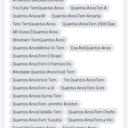
40 Meses SãoQuantos Anos
YouTube TemQuantos Anos
Quantos AnosTen A
Quantos Anosa M
Quantos AnosTem Amarta
Teto TemQuantos Anos
Quantos AnosTem 2500 Dias
48 Vezes ÉQuantos Anos
Wrexham TemQuantos Anos
Quantos AnosMinha Vò Tem
Esa AtéQuantos Anos
Quantos AnosTem O Brasil
Quantos AnosTem O Famoso Do
Atividade Quantos AnosVocê Tem
Quantos AnosVoce Tem
Tie Quantos AnosTem
Quantos AnosTem a GI
Quantos AnosTem Greti
Quantos Anosa Suma Tem
Quantos AnosTem Jennifer Aniston
Quantos AnosCatalão Tem
Quantos AnosTem Chefin
Quantos AnosTem Yuzuha
Quantos AnosTem a Vivi