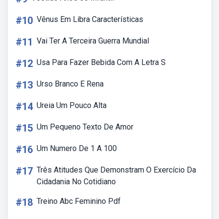
#10
Vênus Em Libra Características
#11
Vai Ter A Terceira Guerra Mundial
#12
Usa Para Fazer Bebida Com A Letra S
#13
Urso Branco E Rena
#14
Ureia Um Pouco Alta
#15
Um Pequeno Texto De Amor
#16
Um Numero De 1 A 100
#17
Três Atitudes Que Demonstram O Exercício Da
Cidadania No Cotidiano
#18
Treino Abc Feminino Pdf