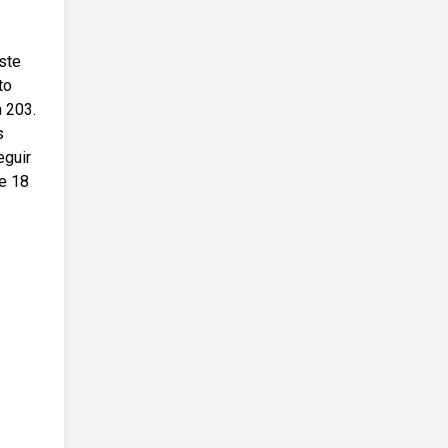
ste
to
a 203.
s
eguir
e 18