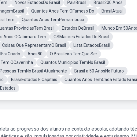
 Tem
Novos EstadosDo Brasil
PaisBrasil
Brasil200 Anos
magemBrasil
Quantos Anos Tem OFamoso Do
BrasilAtual
sil Tem
Quantos Anos TemPernambuco
uantas ProvinciasTem Brasil
Estados DeBrasil
Mundo Em 50Ano
s Anos OGabimaru Tem
OSMaiores Estados Do Brasil
Coisas Que RepresentamO Brasil
Lista EstadosBrasil
lFoi Criado
Anos80
O Brasileiro TemQue Ser
 Tem OCaverinha
Quantos Municipios TemNo Brasil
Pessoas TemNo Brasil Atualmente
Brasil a 50 AnosNo Futuro
io
BrasilEstados E Capitais
Quantos Anos TemCada Estado Brasil
sEstados
leta ao progresso dos alunos no contexto escolar, adotando té
tênticas e são impulsionadas por criatividade e entusiasmo. M