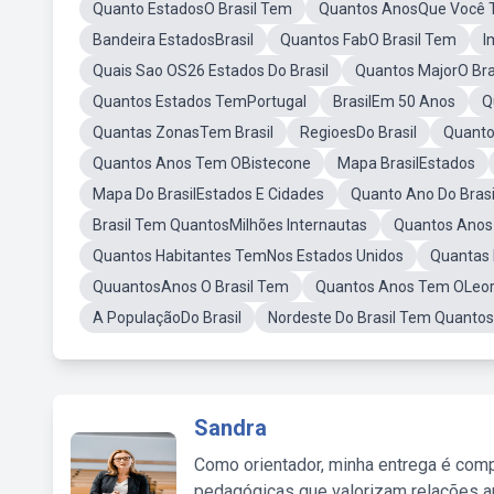
Quanto EstadosO Brasil Tem
Quantos AnosQue Você
Bandeira EstadosBrasil
Quantos FabO Brasil Tem
I
Quais Sao OS26 Estados Do Brasil
Quantos MajorO Bra
Quantos Estados TemPortugal
BrasilEm 50 Anos
Q
Quantas ZonasTem Brasil
RegioesDo Brasil
Quanto
Quantos Anos Tem OBistecone
Mapa BrasilEstados
Mapa Do BrasilEstados E Cidades
Quanto Ano Do Brasi
Brasil Tem QuantosMilhões Internautas
Quantos Anos
Quantos Habitantes TemNos Estados Unidos
Quantas 
QuuantosAnos O Brasil Tem
Quantos Anos Tem OLeor
A PopulaçãoDo Brasil
Nordeste Do Brasil Tem Quanto
Sandra
Como orientador, minha entrega é comp
pedagógicas que valorizam relações au