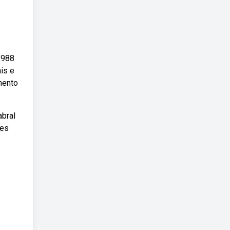
1988
ais e
umento
abral
ões