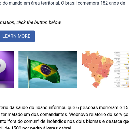
to do mundo em área territorial. O brasil comemora 182 anos de
mation, click the button below.
LEARN MORE
stério da saúde do líbano informou que 6 pessoas morreram e 15
ou ter matado um dos comandantes. Webnovo relatório do serviço
to 'fora do comum' de incêndios nos dois biomas e destaca qu
il de 1500 por pedro álvares cabral.