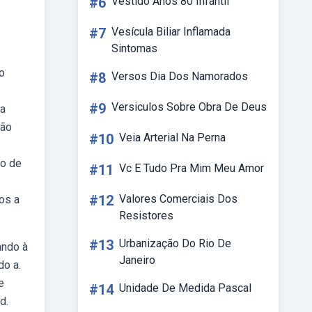
#6
Vestido Anos 80 Infantil
#7
Vesícula Biliar Inflamada
Sintomas
o
#8
Versos Dia Dos Namorados
#9
Versiculos Sobre Obra De Deus
 a
ção
#10
Veia Arterial Na Perna
do de
#11
Vc E Tudo Pra Mim Meu Amor
#12
Valores Comerciais Dos
os a
Resistores
#13
Urbanização Do Rio De
ando à
Janeiro
do a.
e
#14
Unidade De Medida Pascal
d.