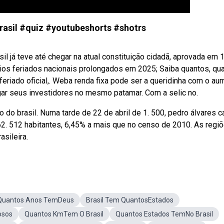
rasil #quiz #youtubeshorts #shotrs
l já teve até chegar na atual constituição cidadã, aprovada em 
vários feriados nacionais prolongados em 2025; Saiba quantos, qu
 feriado oficial,. Weba renda fixa pode ser a queridinha com o a
ar seus investidores no mesmo patamar. Com a selic no.
 brasil. Numa tarde de 22 de abril de 1. 500, pedro álvares c
62. 512 habitantes, 6,45% a mais que no censo de 2010. As regi
sileira.
Quantos Anos TemDeus
Brasil Tem QuantosEstados
osos
Quantos KmTem O Brasil
Quantos Estados TemNo Brasil