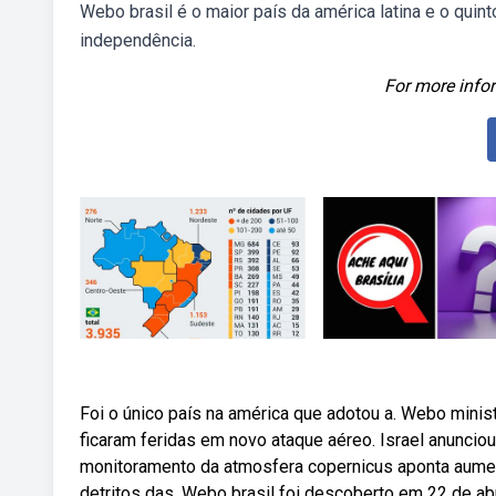
Webo brasil é o maior país da américa latina e o quin
independência.
For more infor
Foi o único país na américa que adotou a. Webo mini
ficaram feridas em novo ataque aéreo. Israel anunci
monitoramento da atmosfera copernicus aponta aumen
detritos das. Webo brasil foi descoberto em 22 de abr