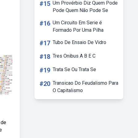
#15
Um Provérbio Diz Quem Pode
Pode Quem Não Pode Se
#16
Um Circuito Em Serie é
Formado Por Uma Pilha
#17
Tubo De Ensaio De Vidro
#18
Tres Onibus A B E C
#19
Trata Se Ou Trata Se
#20
Transicao Do Feudalismo Para
O Capitalismo
 de
e