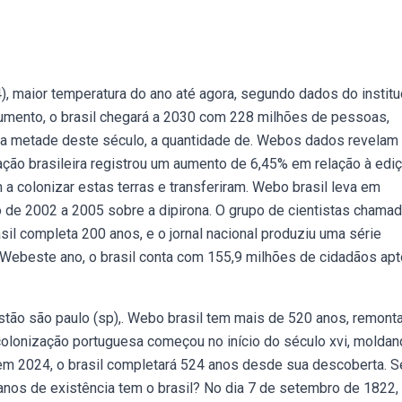
), maior temperatura do ano até agora, segundo dados do institu
umento, o brasil chegará a 2030 com 228 milhões de pessoas,
da metade deste século, a quantidade de. Webos dados revelam
ção brasileira registrou um aumento de 6,45% em relação à edi
a colonizar estas terras e transferiram. Webo brasil leva em
o de 2002 a 2005 sobre a dipirona. O grupo de cientistas chama
il completa 200 anos, e o jornal nacional produziu uma série
 Webeste ano, o brasil conta com 155,9 milhões de cidadãos apt
stão são paulo (sp),. Webo brasil tem mais de 520 anos, remont
colonização portuguesa começou no início do século xvi, moldan
em 2024, o brasil completará 524 anos desde sua descoberta. S
nos de existência tem o brasil? No dia 7 de setembro de 1822, 