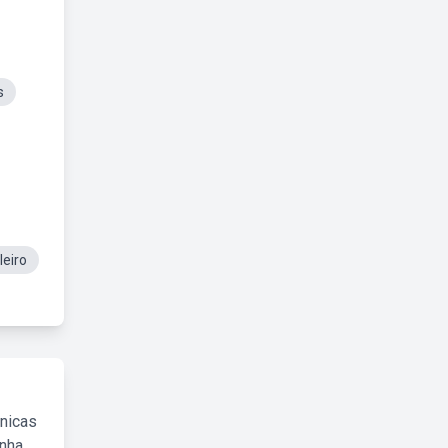
s
eiro
cnicas
inha