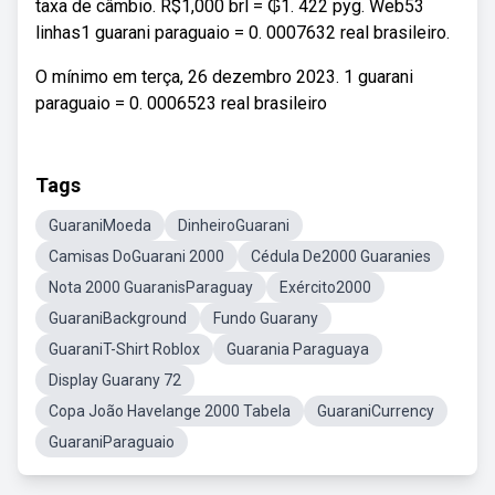
taxa de câmbio. R$1,000 brl = ₲1. 422 pyg. Web53
linhas1 guarani paraguaio = 0. 0007632 real brasileiro.
O mínimo em terça, 26 dezembro 2023. 1 guarani
paraguaio = 0. 0006523 real brasileiro
Tags
GuaraniMoeda
DinheiroGuarani
Camisas DoGuarani 2000
Cédula De2000 Guaranies
Nota 2000 GuaranisParaguay
Exército2000
GuaraniBackground
Fundo Guarany
GuaraniT-Shirt Roblox
Guarania Paraguaya
Display Guarany 72
Copa João Havelange 2000 Tabela
GuaraniCurrency
GuaraniParaguaio