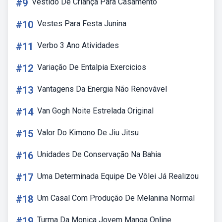
#9
Vestido De Criança Para Casamento
#10
Vestes Para Festa Junina
#11
Verbo 3 Ano Atividades
#12
Variação De Entalpia Exercicios
#13
Vantagens Da Energia Não Renovável
#14
Van Gogh Noite Estrelada Original
#15
Valor Do Kimono De Jiu Jitsu
#16
Unidades De Conservação Na Bahia
#17
Uma Determinada Equipe De Vôlei Já Realizou
#18
Um Casal Com Produção De Melanina Normal
#19
Turma Da Monica Jovem Manga Online