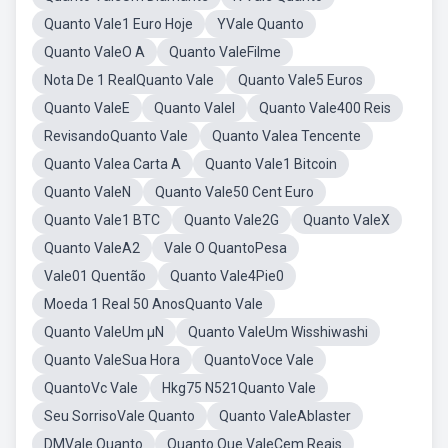
Quanto Vale1 Euro Hoje
YVale Quanto
Quanto ValeO A
Quanto ValeFilme
Nota De 1 RealQuanto Vale
Quanto Vale5 Euros
Quanto ValeE
Quanto ValeI
Quanto Vale400 Reis
RevisandoQuanto Vale
Quanto Valea Tencente
Quanto Valea Carta A
Quanto Vale1 Bitcoin
Quanto ValeN
Quanto Vale50 Cent Euro
Quanto Vale1 BTC
Quanto Vale2G
Quanto ValeX
Quanto ValeA2
Vale O QuantoPesa
Vale01 Quentão
Quanto Vale4Pie0
Moeda 1 Real 50 AnosQuanto Vale
Quanto ValeUm μN
Quanto ValeUm Wisshiwashi
Quanto ValeSua Hora
QuantoVoce Vale
QuantoVc Vale
Hkg75 N521Quanto Vale
Seu SorrisoVale Quanto
Quanto ValeAblaster
DMVale Quanto
Quanto Que ValeCem Reais