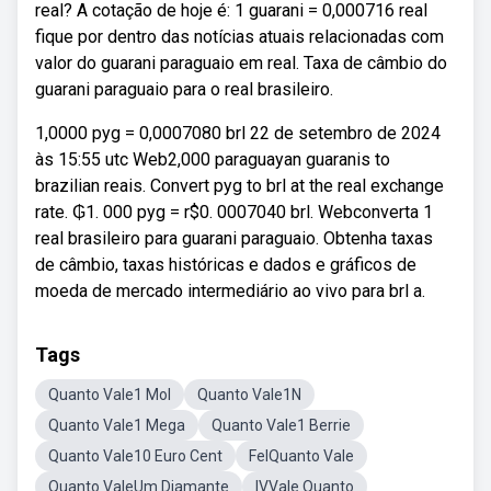
real? A cotação de hoje é: 1 guarani = 0,000716 real
fique por dentro das notícias atuais relacionadas com
valor do guarani paraguaio em real. Taxa de câmbio do
guarani paraguaio para o real brasileiro.
1,0000 pyg = 0,0007080 brl 22 de setembro de 2024
às 15:55 utc Web2,000 paraguayan guaranis to
brazilian reais. Convert pyg to brl at the real exchange
rate. ₲1. 000 pyg = r$0. 0007040 brl. Webconverta 1
real brasileiro para guarani paraguaio. Obtenha taxas
de câmbio, taxas históricas e dados e gráficos de
moeda de mercado intermediário ao vivo para brl a.
Tags
Quanto Vale1 Mol
Quanto Vale1N
Quanto Vale1 Mega
Quanto Vale1 Berrie
Quanto Vale10 Euro Cent
FelQuanto Vale
Quanto ValeUm Diamante
IVVale Quanto