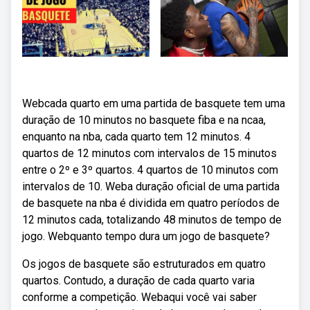
Webcada quarto em uma partida de basquete tem uma
duração de 10 minutos no basquete fiba e na ncaa,
enquanto na nba, cada quarto tem 12 minutos. 4
quartos de 12 minutos com intervalos de 15 minutos
entre o 2º e 3º quartos. 4 quartos de 10 minutos com
intervalos de 10. Weba duração oficial de uma partida
de basquete na nba é dividida em quatro períodos de
12 minutos cada, totalizando 48 minutos de tempo de
jogo. Webquanto tempo dura um jogo de basquete?
Os jogos de basquete são estruturados em quatro
quartos. Contudo, a duração de cada quarto varia
conforme a competição. Webaqui você vai saber