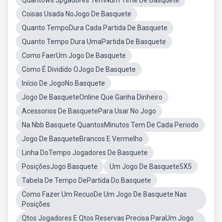
Quantows Jpgadores TemNum Time De Basquete
Coisas Usada NoJogo De Basquete
Quanto TempoDura Cada Partida De Basquete
Quanto Tempo Dura UmaPartida De Basquete
Como FaerUm Jogo De Basquete
Como É Dividido OJogo De Basquete
Início De JogoNo Basquete
Jogo De BasqueteOnline Que Ganha Dinheiro
Acessorios De BasquetePara Usar No Jogo
Na Nbb Basquete QuantosMinutos Tem De Cada Periodo
Jogo De BasqueteBrancos E Vermelho
Linha DoTempo Jogadores De Basquete
PosiçõesJogo Basquete
Um Jogo De Basquete5X5
Tabela De Tempo DePartida Do Basquete
Como Fazer Um RecuoDe Um Jogo De Basquete Nas
Posições
Qtos Jogadores E Qtos Reservas Precisa ParaUm Jogo