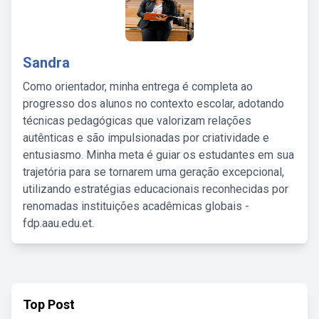
Sandra
Como orientador, minha entrega é completa ao
progresso dos alunos no contexto escolar, adotando
técnicas pedagógicas que valorizam relações
autênticas e são impulsionadas por criatividade e
entusiasmo. Minha meta é guiar os estudantes em sua
trajetória para se tornarem uma geração excepcional,
utilizando estratégias educacionais reconhecidas por
renomadas instituições acadêmicas globais -
fdp.aau.edu.et.
Top Post