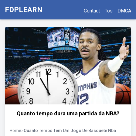
FDPLEARN
Contact
Tos
DMCA
Quanto tempo dura uma partida da NBA?
Home
>
Quanto Tempo Tem Um Jogo De Basquete Nba