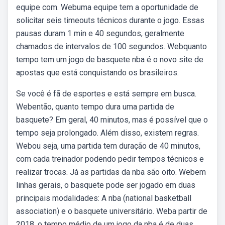
equipe com. Webuma equipe tem a oportunidade de
solicitar seis timeouts técnicos durante o jogo. Essas
pausas duram 1 min e 40 segundos, geralmente
chamados de intervalos de 100 segundos. Webquanto
tempo tem um jogo de basquete nba é o novo site de
apostas que está conquistando os brasileiros.
Se você é fã de esportes e está sempre em busca.
Webentão, quanto tempo dura uma partida de
basquete? Em geral, 40 minutos, mas é possível que o
tempo seja prolongado. Além disso, existem regras.
Webou seja, uma partida tem duração de 40 minutos,
com cada treinador podendo pedir tempos técnicos e
realizar trocas. Já as partidas da nba são oito. Webem
linhas gerais, o basquete pode ser jogado em duas
principais modalidades: A nba (national basketball
association) e o basquete universitário. Weba partir de
2018, o tempo médio de um jogo da nba é de duas