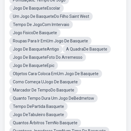
PontuaçãoE Tempo De Jogo
Jogo De BasqueteEscolar
Um Jogo De BasqueteDo Filho Saint West
Tempo De JogoCom Imtervaio
Jogo FisicoDe Basquete
Roupas Para Ir EmUm Jogo De Basquete
Jogo De BasqueteAntigo
A QuadraDe Basquete
Jogo De BasqueteFoto Do Arremesso
Jogo De BasqueteEpic
Objetos Cara Coloca EmUm Jogo De Basquete
Como Começa UJogo De Basquete
Marcador De TempoDo Basquete
Quanto Tempo Dura Um Jogo DeBedmetow
Tempo DePartida Basquete
Jogo DeTabuleiro Basquete
Quantos Árbitros TemNo Basquete