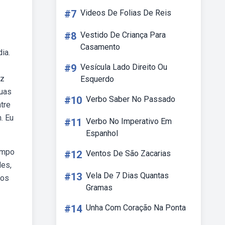
#7
Videos De Folias De Reis
#8
Vestido De Criança Para
Casamento
ia.
#9
Vesícula Lado Direito Ou
iz
Esquerdo
duas
#10
Verbo Saber No Passado
tre
. Eu
#11
Verbo No Imperativo Em
Espanhol
empo
#12
Ventos De São Zacarias
les,
#13
Vela De 7 Dias Quantas
mos
Gramas
#14
Unha Com Coração Na Ponta