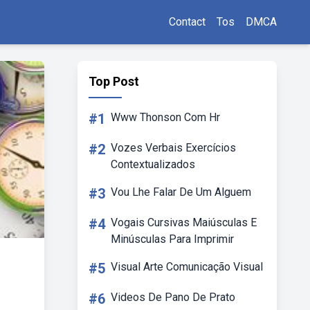
Contact
Tos
DMCA
Top Post
#1
Www Thonson Com Hr
#2
Vozes Verbais Exercícios
Contextualizados
#3
Vou Lhe Falar De Um Alguem
#4
Vogais Cursivas Maiúsculas E
Minúsculas Para Imprimir
#5
Visual Arte Comunicação Visual
#6
Videos De Pano De Prato