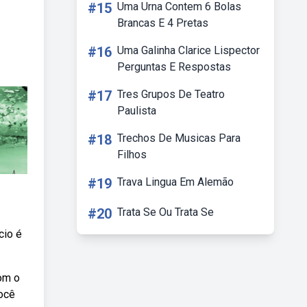
#15
Uma Urna Contem 6 Bolas
Brancas E 4 Pretas
#16
Uma Galinha Clarice Lispector
Perguntas E Respostas
#17
Tres Grupos De Teatro
Paulista
#18
Trechos De Musicas Para
Filhos
#19
Trava Lingua Em Alemão
#20
Trata Se Ou Trata Se
cio é
om o
ocê