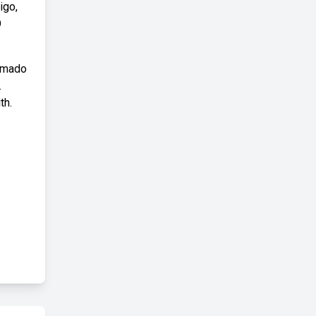
igo,
O
timado
.
th.