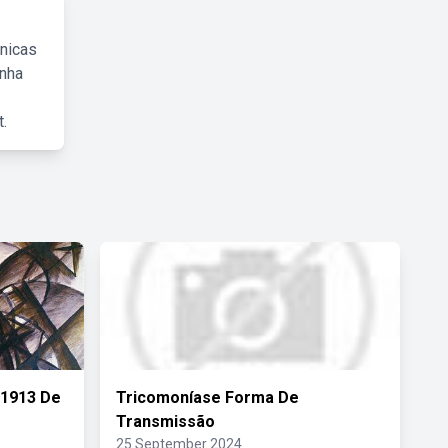
cnicas
inha
.
 1913 De
Tricomoníase Forma De
Transmissão
25 September 2024