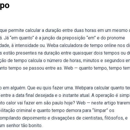
mpo
que permite calcular a duração entre duas horas em um mesmo d
á. Já “em quanto” é a junção da preposição “em” e do pronome
idade, à intensidade ou. Weba calculadora de tempo online nos d
s estão presentes na duração entre quaisquer dois tempos ou 
ação de tempo calcula o número de horas, minutos e segundos en
uanto tempo se passou entre as. Web — quanto tempo, tempo tem
 em alguém. Que eu quis fazer uma. Webpara calcular quanto t
entre a data final desejada e o instante atual. A operação é simp
to calor vai fazer em são paulo hoje? Web — neste artigo trare
litação criminal e quanto tempo demora para “limpar” os
mpilando depoimento e divagações de cientistas, filósofos, e
um senhor tão bonito.