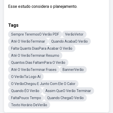
Esse estudo considera o planejamento.
Tags
Sempre TeremosO Verão PDF
VerãoVetor
Até O VerãoTerminar
Quando AcabaO Verão
Falta Quants DiasPara Acabar O Verão
Até O VerãoTerminar Resumo
Quantos Dias FaltamPara O Verão
Até O VerãoTerminar Frases
BannerVerão
O VerãoTa Logo Aí
O VerãoChegou E Junto Com Ele O Calor
Quando ÉO Verão
Assim QueO Verão Terminar
FaltaPouco Tempo
Quando ChegaO Verão
Texto Horário DeVerão