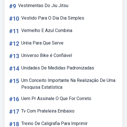
#9
Vestimentas Do Jiu Jitsu
#10
Vestido Para O Dia Dia Simples
#11
Vermelho E Azul Combina
#12
Uréia Para Que Serve
#13
Universo Bike é Confiável
#14
Unidades De Medidas Padronizadas
#15
Um Conceito Importante Na Realização De Uma
Pesquisa Estatística
#16
Uem Pr Assinale O Que For Correto
#17
Tv Com Prateleira Embaixo
#18
Treino De Caligrafia Para Imprimir