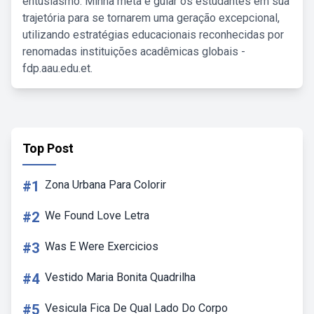
entusiasmo. Minha meta é guiar os estudantes em sua
trajetória para se tornarem uma geração excepcional,
utilizando estratégias educacionais reconhecidas por
renomadas instituições acadêmicas globais -
fdp.aau.edu.et.
Top Post
#1
Zona Urbana Para Colorir
#2
We Found Love Letra
#3
Was E Were Exercicios
#4
Vestido Maria Bonita Quadrilha
#5
Vesicula Fica De Qual Lado Do Corpo