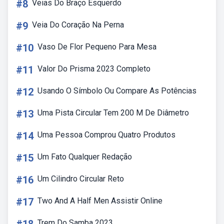
#8
Veias Do Braço Esquerdo
#9
Veia Do Coração Na Perna
#10
Vaso De Flor Pequeno Para Mesa
#11
Valor Do Prisma 2023 Completo
#12
Usando O Símbolo Ou Compare As Potências
#13
Uma Pista Circular Tem 200 M De Diâmetro
#14
Uma Pessoa Comprou Quatro Produtos
#15
Um Fato Qualquer Redação
#16
Um Cilindro Circular Reto
#17
Two And A Half Men Assistir Online
Trem Do Samba 2023