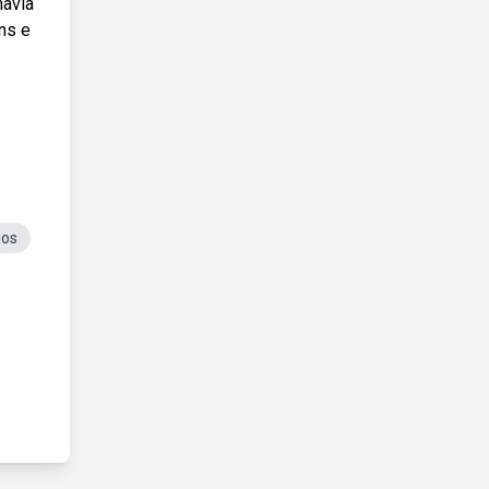
havia
ins e
ios