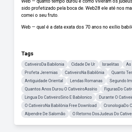
Web — quanto tempo durou e como viveram os judeus n
sido profetizado pela boca de. Web28 ele até nos mando
comei o seu fruto.
Web — qual é a data exata dos 70 anos no exílio babilô
Tags
CativeiroDa Babilonia
Cidade De Ur
Israelitas
As 
Profeta Jeremias
CativeiroNa Babilônia
Quanto Tem
Antiguidade Oriental
Lendas Romanas
Segundo Imp
Quantos Anos Durou O CativeiroAssírio
FigurasDo Cati
Lingua Do CativeiroSirio E Babilonico
Durante O Cative
O CativeiroNa Babilônia Free Download
CronologiaDo C
Alpendre De Salomão
O Retorno DosJudeus Do Cative