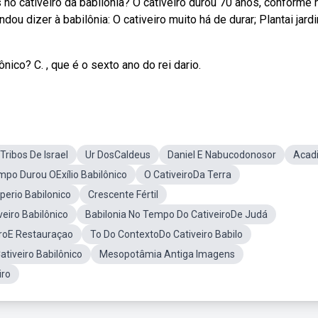
o cativeiro da babilônia? O cativeiro durou 70 anos, conforme 
u dizer à babilônia: O cativeiro muito há de durar; Plantai jard
nico? C. , que é o sexto ano do rei dario.
Tribos De Israel
Ur DosCaldeus
Daniel E Nabucodonosor
Acad
po Durou OExílio Babilônico
O CativeiroDa Terra
erio Babilonico
Crescente Fértil
veiro Babilônico
Babilonia No Tempo Do CativeiroDe Judá
iroE Restauraçao
To Do ContextoDo Cativeiro Babilo
ativeiro Babilônico
Mesopotâmia Antiga Imagens
iro