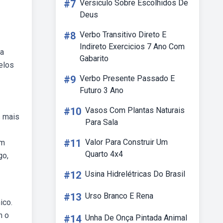
#7
Versiculo Sobre Escolhidos De
Deus
#8
Verbo Transitivo Direto E
Indireto Exercicios 7 Ano Com
 a
Gabarito
pelos
#9
Verbo Presente Passado E
Futuro 3 Ano
#10
Vasos Com Plantas Naturais
s mais
Para Sala
#11
Valor Para Construir Um
em
Quarto 4x4
go,
#12
Usina Hidrelétricas Do Brasil
#13
Urso Branco E Rena
ico.
m o
#14
Unha De Onça Pintada Animal