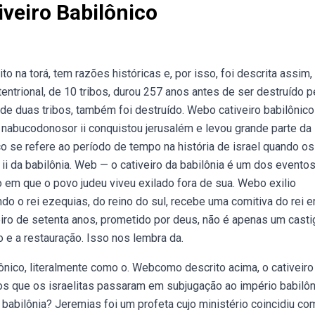
veiro Babilônico
o na torá, tem razões históricas e, por isso, foi descrita assim,
tentrional, de 10 tribos, durou 257 anos antes de ser destruído 
, de duas tribos, também foi destruído. Webo cativeiro babilônico
i nabucodonosor ii conquistou jerusalém e levou grande parte da
co se refere ao período de tempo na história de israel quando os
ii da babilônia. Web — o cativeiro da babilônia é um dos evento
do em que o povo judeu viveu exilado fora de sua. Webo exilio
ndo o rei ezequias, do reino do sul, recebe uma comitiva do rei 
iro de setenta anos, prometido por deus, não é apenas um casti
e a restauração. Isso nos lembra da.
nico, literalmente como o. Webcomo descrito acima, o cativeiro
s que os israelitas passaram em subjugação ao império babilôn
abilônia? Jeremias foi um profeta cujo ministério coincidiu co