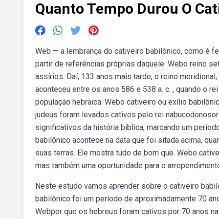
Quanto Tempo Durou O Cati
Web — a lembrança do cativeiro babilônico, como é feit
partir de referências próprias daquele. Webo reino se
assírios. Daí, 133 anos mais tarde, o reino meridional
aconteceu entre os anos 586 e 538 a. c. , quando o re
população hebraica. Webo cativeiro ou exílio babilôni
judeus foram levados cativos pelo rei nabucodonosor 
significativos da história bíblica, marcando um perío
babilônico acontece na data que foi sitada acima, qua
suas terras. Ele mostra tudo de bom que. Webo cative
mas também uma oportunidade para o arrependimento 
Neste estudo vamos aprender sobre o cativeiro babilô
babilônico foi um período de aproximadamente 70 ano
Webpor que os hebreus foram cativos por 70 anos na b