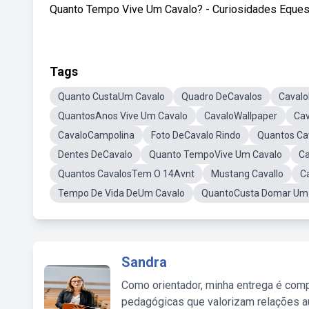
Quanto Tempo Vive Um Cavalo? - Curiosidades Equestr
Tags
Quanto CustaUm Cavalo
Quadro DeCavalos
Caval
QuantosAnos Vive Um Cavalo
CavaloWallpaper
Cav
CavaloCampolina
Foto DeCavalo Rindo
Quantos Ca
Dentes DeCavalo
Quanto TempoVive Um Cavalo
Ca
Quantos CavalosTem O 14Avnt
Mustang Cavallo
C
Tempo De Vida DeUm Cavalo
QuantoCusta Domar Um
Sandra
Como orientador, minha entrega é comp
pedagógicas que valorizam relações au