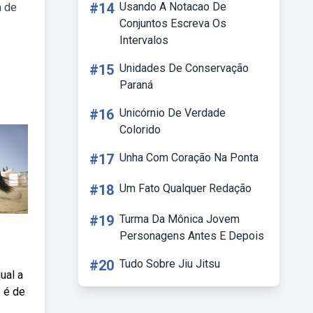
#14
Usando A Notacao De
a de
Conjuntos Escreva Os
Intervalos
#15
Unidades De Conservação
Paraná
#16
Unicórnio De Verdade
Colorido
#17
Unha Com Coração Na Ponta
#18
Um Fato Qualquer Redação
#19
Turma Da Mônica Jovem
Personagens Antes E Depois
#20
Tudo Sobre Jiu Jitsu
ual a
 é de