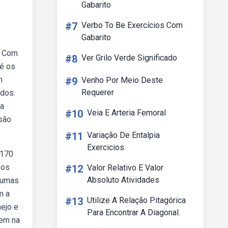
Gabarito
#7
Verbo To Be Exercícios Com
Gabarito
. Com
#8
Ver Grilo Verde Significado
té os
m
#9
Venho Por Meio Deste
Requerer
ados.
sa
#10
Veia E Arteria Femoral
 são
#11
Variação De Entalpia
Exercicios
 170
bos
#12
Valor Relativo E Valor
Absoluto Atividades
lgumas
m a
#13
Utilize A Relação Pitagórica
ejo e
Para Encontrar A Diagonal.
vem na