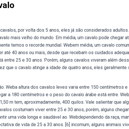
valo
valos, por volta dos 5 anos, eles já são considerados adultos
cavalo mais velho do mundo. Em média, um cavalo pode chegar a
lmente temos o recorde mundial. Webem média, um cavalo comu
ver até 40 anos ou mais, desde que recebam os cuidados adequ
á entre 25 e 30 anos. Porém, alguns cavalos viveram além des
z que o cavalo atinge a idade de quatro anos, eles geralmente
o. Weba altura dos cavalos leves varia entre 150 centímetros e
egar a 180 centímetros e o peso do cavalo árabe está entre. We
,50 m tem, aproximadamente, 400 quilos. Vale salientar que a
valos costumam viver entre 25 e 30 anos, porém, alguns chega
antir uma vida longa e saudável ao. Webdependendo da raça, man
ativa de vida de 25 a 30 anos. [6] incomum, alguns animais vi