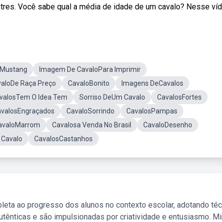
es. Você sabe qual a média de idade de um cavalo? Nesse víde
oMustang
Imagem De CavaloPara Imprimir
aloDe Raça Preço
CavaloBonito
Imagens DeCavalos
valosTem O Idea Tem
Sorriso DeUm Cavalo
CavalosFortes
valosEngraçados
CavaloSorrindo
CavalosPampas
avaloMarrom
Cavalosa Venda No Brasil
CavaloDesenho
 Cavalo
CavalosCastanhos
leta ao progresso dos alunos no contexto escolar, adotando té
tênticas e são impulsionadas por criatividade e entusiasmo. M