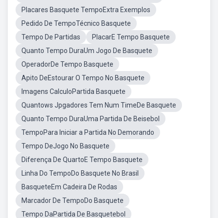
Placares Basquete TempoExtra Exemplos
Pedido De TempoTécnico Basquete
Tempo De Partidas
PlacarE Tempo Basquete
Quanto Tempo DuraUm Jogo De Basquete
OperadorDe Tempo Basquete
Apito DeEstourar O Tempo No Basquete
Imagens CalculoPartida Basquete
Quantows Jpgadores Tem Num TimeDe Basquete
Quanto Tempo DuraUma Partida De Beisebol
TempoPara Iniciar a Partida No Demorando
Tempo DeJogo No Basquete
Diferença De QuartoE Tempo Basquete
Linha Do TempoDo Basquete No Brasil
BasqueteEm Cadeira De Rodas
Marcador De TempoDo Basquete
Tempo DaPartida De Basquetebol