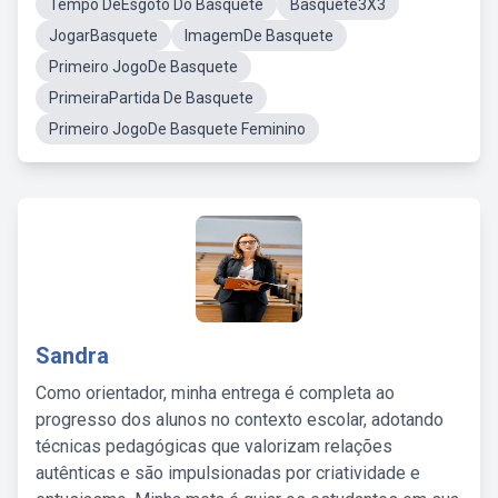
Tempo DeEsgoto Do Basquete
Basquete3X3
JogarBasquete
ImagemDe Basquete
Primeiro JogoDe Basquete
PrimeiraPartida De Basquete
Primeiro JogoDe Basquete Feminino
Sandra
Como orientador, minha entrega é completa ao
progresso dos alunos no contexto escolar, adotando
técnicas pedagógicas que valorizam relações
autênticas e são impulsionadas por criatividade e