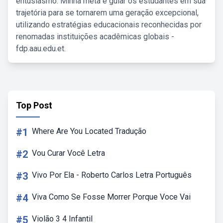
entusiasmo. Minha meta é guiar os estudantes em sua
trajetória para se tornarem uma geração excepcional,
utilizando estratégias educacionais reconhecidas por
renomadas instituições acadêmicas globais -
fdp.aau.edu.et.
Top Post
#1
Where Are You Located Tradução
#2
Vou Curar Você Letra
#3
Vivo Por Ela - Roberto Carlos Letra Português
#4
Viva Como Se Fosse Morrer Porque Voce Vai
#5
Violão 3 4 Infantil