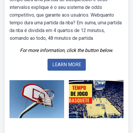
intervalos explique é o seu sistema de odds
competitivo, que garante aos usuários. Webquanto
tempo dura uma partida da nba? Em suma, uma partida
da nba é dividida em 4 quartos de 12 minutos,
somando ao todo, 48 minutos de partida.
For more information, click the button below.
LEARN MORE