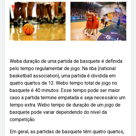
Weba duração de uma partida de basquete é definida
pelo tempo regulamentar de jogo. Na nba (national
basketball association), uma partida é dividida em
quatro quartos de 12. Webo tempo total de jogo no
basquete é 40 minutos. Esse tempo pode ser maior
caso a partida termine empatada e seja necessário um
tempo extra. Webo tempo de duração de um jogo de
basquete pode variar dependendo do nível da
competição.
Em geral, as partidas de basquete têm quatro quartos,