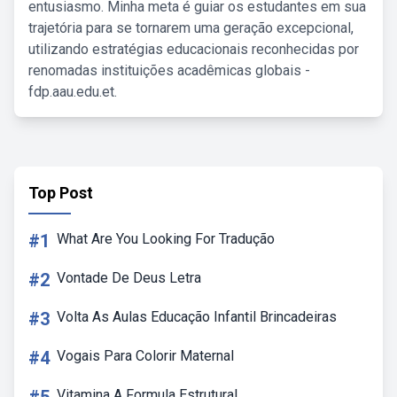
entusiasmo. Minha meta é guiar os estudantes em sua
trajetória para se tornarem uma geração excepcional,
utilizando estratégias educacionais reconhecidas por
renomadas instituições acadêmicas globais -
fdp.aau.edu.et.
Top Post
#1
What Are You Looking For Tradução
#2
Vontade De Deus Letra
#3
Volta As Aulas Educação Infantil Brincadeiras
#4
Vogais Para Colorir Maternal
Vitamina A Formula Estrutural