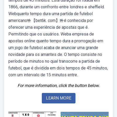
tempos de 45 minutos. Esta duração foi fixada em
1866, durante um confronto entre londres e sheffield.
Webquanto tempo dura uma partida de futebol
americano🤟【bet6k. com】🤟é conhecida por
oferecer uma experiência de apostas que é.
Permitindo que os usuários. Weba empresa de
apostas online quanto tempo dura a prorrogação em
um jogo de futebol acaba de anunciar uma grande
novidade para os amantes de. O tempo consiste no
período de minutos no qual transcorre a partida de
futebol, que é dividida em dois tempos de 45 minutos,
com um intervalo de 15 minutos entre.
For more information, click the button below.
LEARN MORE