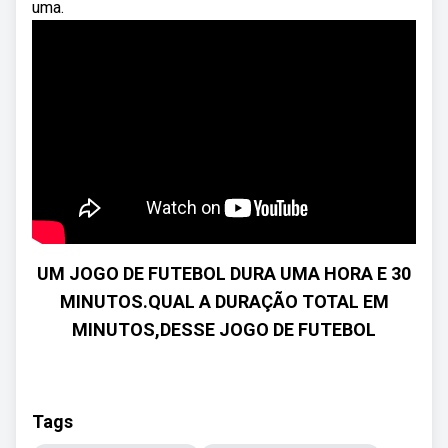
uma.
UM JOGO DE FUTEBOL DURA UMA HORA E 30
MINUTOS.QUAL A DURAÇÃO TOTAL EM
MINUTOS,DESSE JOGO DE FUTEBOL
Tags