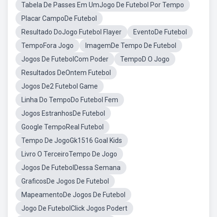
Tabela De Passes Em UmJogo De Futebol Por Tempo
Placar CampoDe Futebol
Resultado DoJogo Futebol Flayer
EventoDe Futebol
TempoFora Jogo
ImagemDe Tempo De Futebol
Jogos De FutebolCom Poder
TempoD O Jogo
Resultados DeOntem Futebol
Jogos De2 Futebol Game
Linha Do TempoDo Futebol Fem
Jogos EstranhosDe Futebol
Google TempoReal Futebol
Tempo De JogoGk1516 Goal Kids
Livro O TerceiroTempo De Jogo
Jogos De FutebolDessa Semana
GraficosDe Jogos De Futebol
MapeamentoDe Jogos De Futebol
Jogo De FutebolClick Jogos Podert