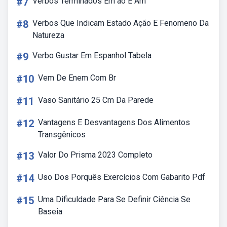
#7
Verbos Terminados Em ão E Am
#8
Verbos Que Indicam Estado Ação E Fenomeno Da
Natureza
#9
Verbo Gustar Em Espanhol Tabela
#10
Vem De Enem Com Br
#11
Vaso Sanitário 25 Cm Da Parede
#12
Vantagens E Desvantagens Dos Alimentos
Transgênicos
#13
Valor Do Prisma 2023 Completo
#14
Uso Dos Porquês Exercícios Com Gabarito Pdf
#15
Uma Dificuldade Para Se Definir Ciência Se
Baseia