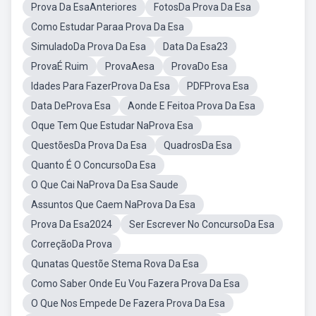
Prova Da EsaAnteriores
FotosDa Prova Da Esa
Como Estudar Paraa Prova Da Esa
SimuladoDa Prova Da Esa
Data Da Esa23
ProvaÉ Ruim
ProvaAesa
ProvaDo Esa
Idades Para FazerProva Da Esa
PDFProva Esa
Data DeProva Esa
Aonde E Feitoa Prova Da Esa
Oque Tem Que Estudar NaProva Esa
QuestõesDa Prova Da Esa
QuadrosDa Esa
Quanto É O ConcursoDa Esa
O Que Cai NaProva Da Esa Saude
Assuntos Que Caem NaProva Da Esa
Prova Da Esa2024
Ser Escrever No ConcursoDa Esa
CorreçãoDa Prova
Qunatas Questõe Stema Rova Da Esa
Como Saber Onde Eu Vou Fazera Prova Da Esa
O Que Nos Empede De Fazera Prova Da Esa