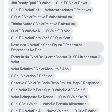
Jh8 Ready Qual EO Valor
Qual EO Valor Doyou
Qual E O ValorDe I
ValoresAbsolutos E Relativos
O Que É ValorRelativo E Valor Absoluto
Tirinha Sobre O ValorRelativo E Absoluto
Gual E O ValorNo N
O ValorE O Mar
Qual E O ValorPara Você SE Qualificar
Descubra O ValorDe Cada Figura E Resolva as
Expressoes No Final
Formula No Excel De QuantoSobrou Ou SE Ultrapassou O
Valor
Valor Relativo E ValorAbsoluto 5 Ano
O Seu ValorNao E Definido
Observe O ValorDe Cada Ficha Em Um Jogo E Responda
Qual Valor De Y Para Que O ValorDe AEB Seja 5
Valor DoImposto De Renda
Qual O ValorDe Pi
Qual OSeu Valor
ValorDa Pensão Alimentícia
Qual É O ValorDe A
NovosValores
O Que É Valor