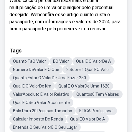
Webo cálculo percentual nada mais é que a
multiplicação de um valor qualquer pelo percentual
desejado. Webconfira esse artigo quanto custa o
passaporte, com informações e valores de 2024, para
tirar o passaporte pela primeira vez ou renovar.
Tags
Quanto TaO Valor
EO Valor
Qual E O ValorDe A
Numero DeValor E O Que
2 Sobre 1 Qual EO Valor
Quanto Estar O ValorDe Uma Fazer 250
Qual E O ValorDe Km
Qual E O ValorDe Uma 1620
ValorAbsoluto E Valor Relativo
Quantos0 Tem Valores
Qual E OSeu Valor Atualmente
Bolo Para 20 Pessoas Tamanho
ETICA Profissional
Calcular Imposto De Renda
Qual EO Valor Do A
Entenda O Seu ValorE O Seu Lugar