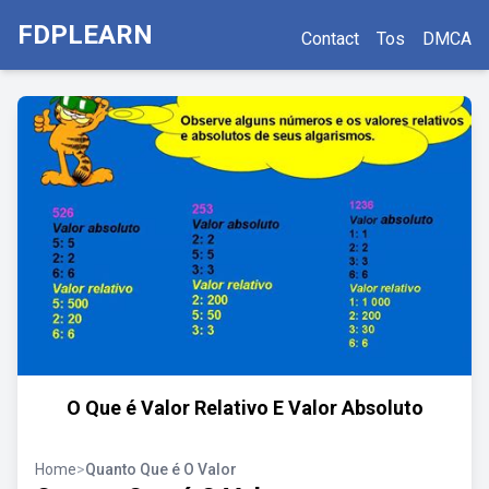
FDPLEARN
Contact
Tos
DMCA
O Que é Valor Relativo E Valor Absoluto
Home
>
Quanto Que é O Valor