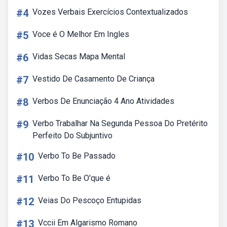
#4
Vozes Verbais Exercícios Contextualizados
#5
Voce é O Melhor Em Ingles
#6
Vidas Secas Mapa Mental
#7
Vestido De Casamento De Criança
#8
Verbos De Enunciação 4 Ano Atividades
#9
Verbo Trabalhar Na Segunda Pessoa Do Pretérito
Perfeito Do Subjuntivo
#10
Verbo To Be Passado
#11
Verbo To Be O'que é
#12
Veias Do Pescoço Entupidas
#13
Vccii Em Algarismo Romano