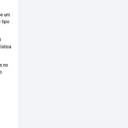
de um
 tipo
8
ística
s no
o