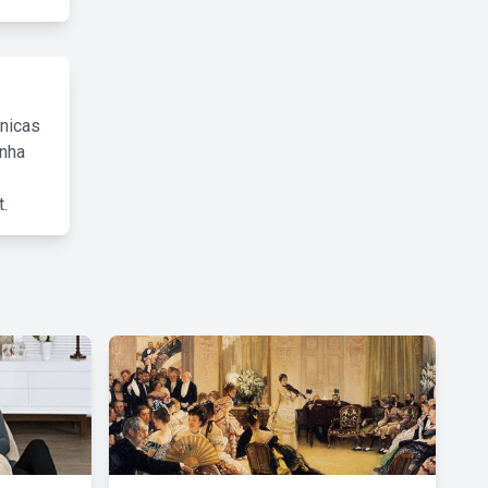
cnicas
inha
.