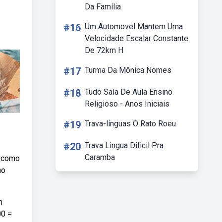
Da Família
#16
Um Automovel Mantem Uma
Velocidade Escalar Constante
De 72km H
#17
Turma Da Mônica Nomes
#18
Tudo Sala De Aula Ensino
Religioso - Anos Iniciais
#19
Trava-línguas O Rato Roeu
#20
Trava Lingua Dificil Pra
Caramba
a como
no
m
00 =