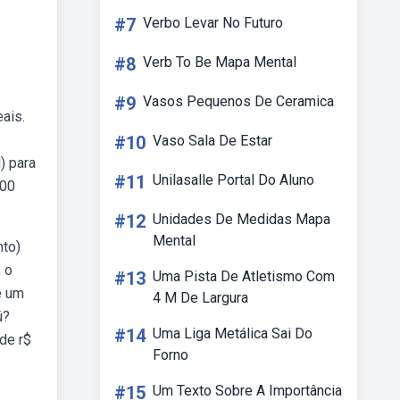
#7
Verbo Levar No Futuro
#8
Verb To Be Mapa Mental
#9
Vasos Pequenos De Ceramica
ais.
#10
Vaso Sala De Estar
) para
#11
Unilasalle Portal Do Aluno
,00
#12
Unidades De Medidas Mapa
Mental
nto)
 o
#13
Uma Pista De Atletismo Com
e um
4 M De Largura
ú?
#14
Uma Liga Metálica Sai Do
 de r$
Forno
#15
Um Texto Sobre A Importância