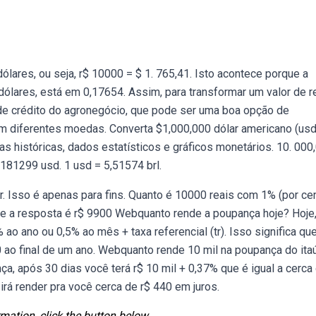
ares, ou seja, r$ 10000 = $ 1. 765,41. Isto acontece porque a
dólares, está em 0,17654. Assim, para transformar um valor de re
a de crédito do agronegócio, que pode ser uma boa opção de
m diferentes moedas. Converta $1,000,000 dólar americano (usd
axas históricas, dados estatísticos e gráficos monetários. 10. 000
0,181299 usd. 1 usd = 5,51574 brl.
Isso é apenas para fins. Quanto é 10000 reais com 1% (por ce
e a resposta é r$ 9900 Webquanto rende a poupança hoje? Hoje,
 ano ou 0,5% ao mês + taxa referencial (tr). Isso significa qu
0 ao final de um ano. Webquanto rende 10 mil na poupança do ita
ça, após 30 dias você terá r$ 10 mil + 0,37% que é igual a cerca
 irá render pra você cerca de r$ 440 em juros.
mation, click the button below.