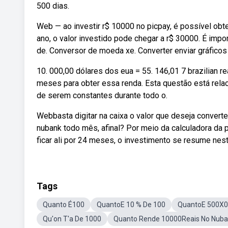
500 dias.
Web — ao investir r$ 10000 no picpay, é possível obte
ano, o valor investido pode chegar a r$ 30000. É imp
de. Conversor de moeda xe. Converter enviar gráficos 
10. 000,00 dólares dos eua = 55. 146,01 7 brazilian re
meses para obter essa renda. Esta questão está rela
de serem constantes durante todo o.
Webbasta digitar na caixa o valor que deseja convert
nubank todo mês, afinal? Por meio da calculadora da 
ficar ali por 24 meses, o investimento se resume nes
Tags
Quanto É100
QuantoE 10 % De 100
QuantoE 500X0
Qu'on T'a De 1000
Quanto Rende 10000Reais No Nub