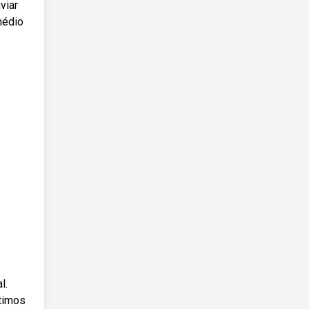
viar
médio
l.
ltimos